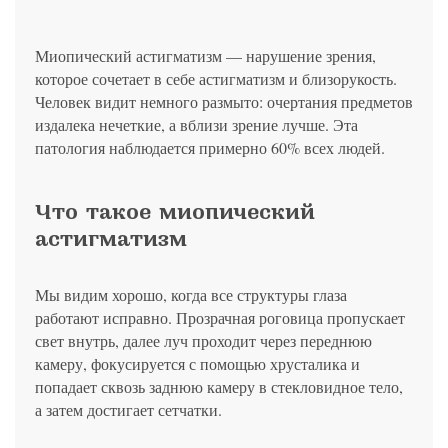
политикой конфиденциальности
на обработку
персональных данных
13.03.2006 №38-ФЗ на условиях и для целей, определенных
Я соглашаюсь на получение рассылки в соответствии с ФЗ от
Яндекс
Google
2GIS
Zoon
Я соглашаюсь на получение рассылки в соответствии с ФЗ от
политикой конфиденциальности
13.03.2006 №38-ФЗ на условиях и для целей, определенных
13.03.2006 №38-ФЗ на условиях и для целей, определенных
Нажимая на кнопку «Отправить», вы даете согласие
политикой конфиденциальности
Миопический астигматизм — нарушение зрения,
политикой конфиденциальности
на обработку
персональных данных
Отправить
Yell
ПроДокторов
которое сочетает в себе астигматизм и близорукость.
Я соглашаюсь на получение рассылки в соответствии с ФЗ от
Записаться
13.03.2006 №38-ФЗ на условиях и для целей, определенных
Человек видит немного размыто: очертания предметов
Отправить
политикой конфиденциальности
Записаться
издалека нечеткие, а вблизи зрение лучше. Эта
патология наблюдается примерно 60% всех людей.
Отправить
Консультация и прием у профессора
Что такое миопический
Беликовой Е.И.
астигматизм
+7 991 098-78-29
Елена, персональный менеджер
Мы видим хорошо, когда все структуры глаза
работают исправно. Прозрачная роговица пропускает
свет внутрь, далее луч проходит через переднюю
камеру, фокусируется с помощью хрусталика и
попадает сквозь заднюю камеру в стекловидное тело,
а затем достигает сетчатки.