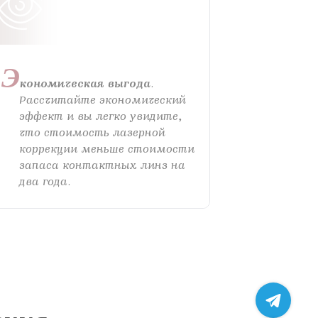
 клинику
Э
пту
кономическая выгода
.
Рассчитайте экономический
эффект и вы легко увидите,
ом
жалобу
что стоимость лазерной
коррекции меньше стоимости
запаса контактных линз на
два года.
ных