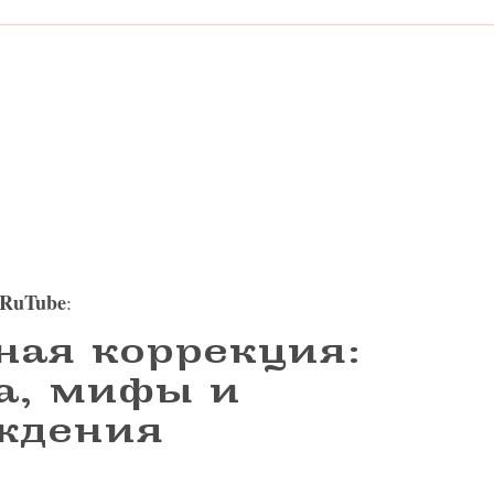
RuTube
:
ная коррекция:
а, мифы и
ждения