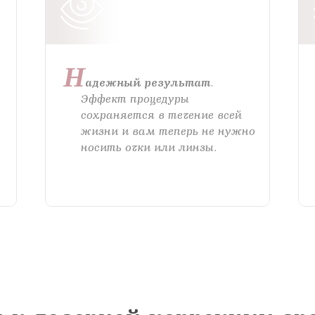
я на прием в
Н
линзы по реце
адежный результат
.
Эффект процедуры
сохраняется в течение всей
 с сотрудник
 отзыв
ращение или 
жизни и вам теперь не нужно
носить очки или линзы.
 вы даете согласие на обработку
персональных дан