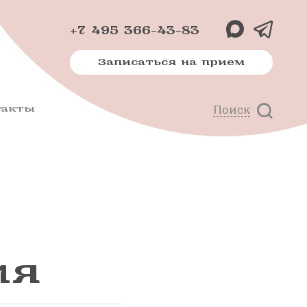
+7 495 366-43-83
Записаться на прием
такты
Поиск
х
м
ия