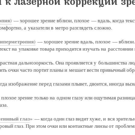
 к лазерной коррекции зр
лки в соответствии с ФЗ от 13.03.2006 №38-ФЗ на 
oogle
2GIS
Zoon
Yell
опия)
— хорошее зрение вблизи, плохое — вдаль, когда текс
омфортно, а указатели в метро разглядеть сложно.
 вы даете согласие на обработку
персональных дан
 вы даете согласие на обработку
 вы даете согласие на обработку
персональных дан
персональных дан
лки в соответствии с ФЗ от 13.03.2006 №38-ФЗ на 
лки в соответствии с ФЗ от 13.03.2006 №38-ФЗ на 
лки в соответствии с ФЗ от 13.03.2006 №38-ФЗ на 
Записаться
гиперметропия)
— хорошее зрение вдаль, плохое — вблизи.
текст на упаковке товара приходится изучать на расстоянии
 вы даете согласие на обработку
персональных дан
oogle
2GIS
Zoon
Yell
лки в соответствии с ФЗ от 13.03.2006 №38-ФЗ на 
астная дальнозоркость. Она проявляется у большинства люд
ть очки часто портит планы и мешает вести привычный обр
Отправить
Записаться
Отправить
профессора Беликовой Е.И.
да изображение перед глазами плывет, двоится, иногда выз
Отправить
плохое зрение только на одном глазу или ощутимая разница
8-29
Елена, персональный 
аза.
енивый глаз
» — когда один глаз видит хуже, и вся зритель
ровый глаз. При этом очки или контактные линзы от проблем