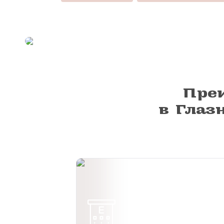
Пре
в Глаз