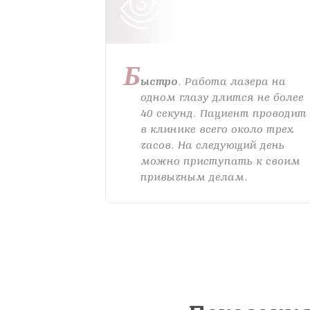
Записатьс
Б
Заказать 
ыстро
. Работа лазера на
одном глазу длится не более
40 секунд. Пациент проводит
Связаться
Оставить
Подать об
в клинике всего около трех
часов. На следующий день
можно приступать к своим
привычным делам.
Нажимая на кнопку «Отправить»,