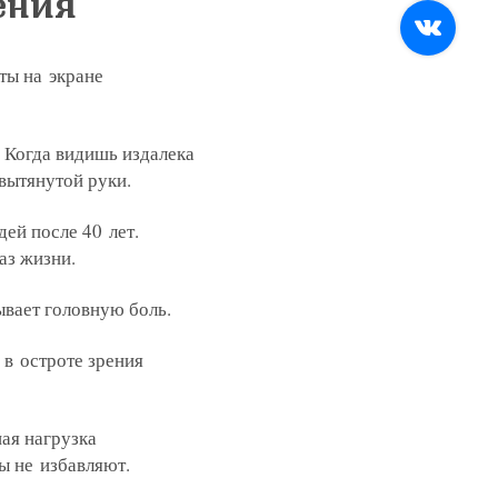
ения
условиях и для целей, определенных
ПроДокторов
ты на экране
ных
ных
ных
условиях и для целей, определенных
условиях и для целей, определенных
условиях и для целей, определенных
 Когда видишь издалека
 вытянутой руки.
ных
ПроДокторов
условиях и для целей, определенных
ей после 40 лет.
аз жизни.
ывает головную боль.
 в остроте зрения
менеджер
ная нагрузка
ы не избавляют.