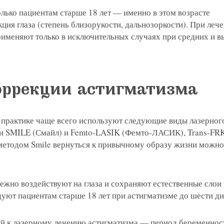
лько пациентам старше 18 лет — именно в этом возрасте
ция глаза (степень близорукости, дальнозоркости). При леч
именяют только в исключительных случаях при средних и в
оррекции астигматизма
 практике чаще всего используют следующие виды лазерног
и SMILE (Смайл) и Femto-LASIK (Фемто-ЛАСИК), Trans-FRK
методом Smile вернуться к привычному образу жизни можно 
ежно воздействуют на глаза и сохраняют естественные слои
уют пациентам старше 18 лет при астигматизме до шести ди
й к лазерному лечению астигматизма — период беременнос