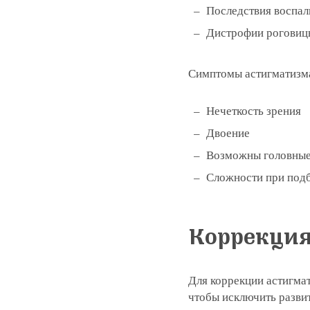
Последствия воспали
Дистрофии роговицы
Записатьс
Симптомы астигматизма
Заказать 
Нечеткость зрения
Связаться
Оставить
Подать об
Двоение
Возможны головные
Сложности при подб
Коррекция
Для коррекции астигмат
чтобы исключить развит
Нажимая на кнопку «Отправить»,