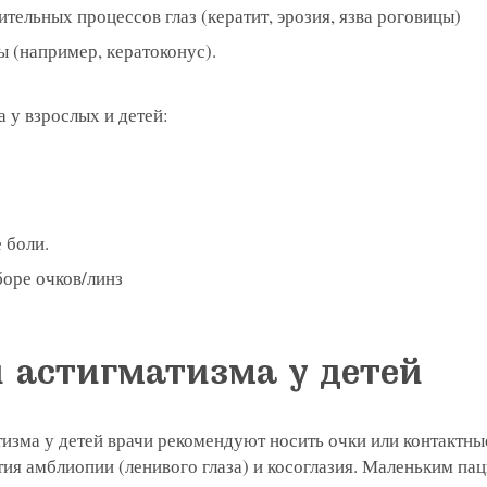
тельных процессов глаз (кератит, эрозия, язва роговицы)
 (например, кератоконус).
я на прием в
 у взрослых и детей:
линзы по реце
 с сотрудник
 отзыв
ращение или 
 боли.
оре очков/линз
 астигматизма у детей
изма у детей врачи рекомендуют носить очки или контактны
ия амблиопии (ленивого глаза) и косоглазия. Маленьким пац
 вы даете согласие на обработку
персональных дан