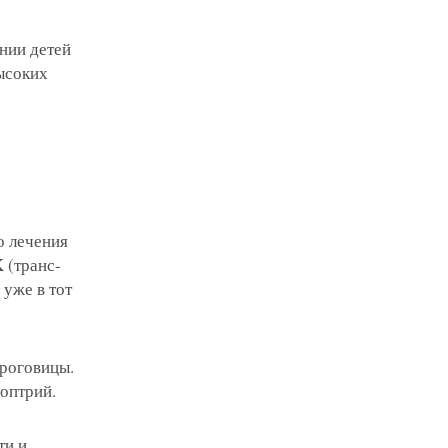
ении детей
ысоких
о лечения
 (транс-
уже в тот
 роговицы.
оптрий.
ти и