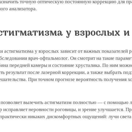
азначить точную оптическую постоянную коррекцию для пр
лки в соответствии с ФЗ от 13.03.2006 №38-ФЗ на 
ого анализатора.
oogle
2GIS
Zoon
Yell
 вы даете согласие на обработку
персональных дан
 вы даете согласие на обработку
 вы даете согласие на обработку
персональных дан
персональных дан
стигматизма у взрослых 
лки в соответствии с ФЗ от 13.03.2006 №38-ФЗ на 
лки в соответствии с ФЗ от 13.03.2006 №38-ФЗ на 
лки в соответствии с ФЗ от 13.03.2006 №38-ФЗ на 
Записаться
 вы даете согласие на обработку
персональных дан
и астигматизма у взрослых зависит от важных показателей 
oogle
2GIS
Zoon
Yell
лки в соответствии с ФЗ от 13.03.2006 №38-ФЗ на 
бследовании врач-офтальмолог. Он смотрит на такие параме
бина передней камеры и состояние хрусталика. По ним можн
Отправить
ь результат после лазерной коррекции, а также выбрать по
Записаться
Отправить
профессора Беликовой Е.И.
ешательства. При точном прогнозе вероятность получения 
Отправить
8-29
Елена, персональный 
позволяет вылечить астигматизм полностью — с помощью 
р исправляет неровности роговицы, и зрение улучшается. Пр
 практически никаких дискомфортных ощущений: лучи света