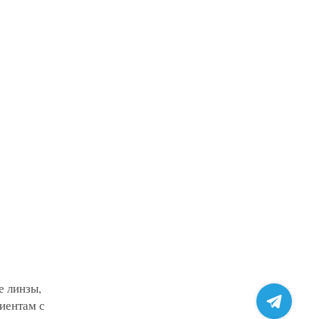
 клинику
пту
ом
жалобу
е линзы,
иентам с
ных