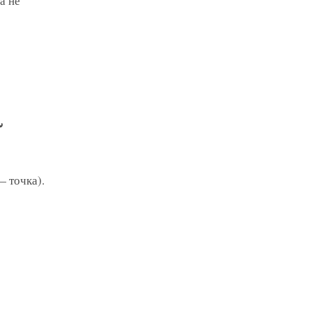
а не
а
— точка).