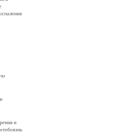
е
воспаления
ную
 и
рения и
ветобоязнь