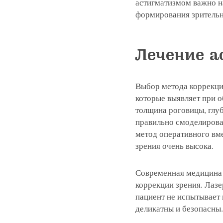
астигматизмом важно н
Я соглашаюсь на получение рассы
формирования зрительн
политикой конфиденциальности
Яндекс
G
Нажимая на кнопку «Отправить»,
Нажимая на кнопку «Отправить»,
Нажимая на кнопку «Отправить»,
Лечение а
Я соглашаюсь на получение рассы
Я соглашаюсь на получение рассы
Я соглашаюсь на получение рассы
политикой конфиденциальности
политикой конфиденциальности
политикой конфиденциальности
Нажимая на кнопку «Отправить»,
Выбор метода коррекци
Яндекс
G
Я соглашаюсь на получение рассы
которые выявляет при о
политикой конфиденциальности
толщина роговицы, глу
правильно смоделироват
Консультация и прием у 
метод оперативного вм
зрения очень высока.
+7 991 098-7
Современная медицина 
коррекции зрения. Лазе
пациент не испытывает
деликатны и безопасны.