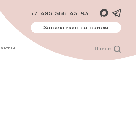
+7 495 366-43-83
Записаться на прием
такты
Поиск
х
м