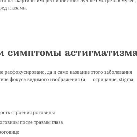
то на «картины импрессионистов» лучше смотреть в музее, 
ред глазами.
и симптомы астигматизм
е расфокусировано, да и само название этого заболевания
твие фокуса видимого изображения (a — отрицание, stigma 
:
ость строения роговицы
говицы после травмы глаза
роговице