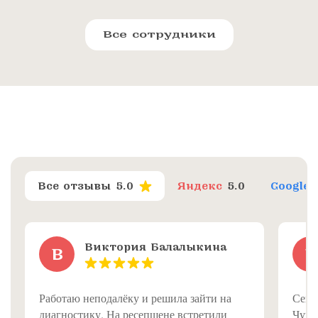
Все сотрудники
Все отзывы
5.0
Яндекс
5.0
Google
Виктория Балалыкина
В
L
Работаю неподалёку и решила зайти на
Сего
диагностику. На ресепшене встретили
Чуга