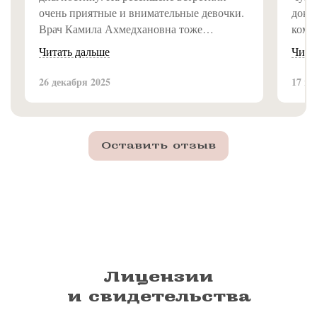
очень приятные и внимательные девочки.
докто
Врач Камила Ахмедхановна тоже
комп
замечательная, всё объяснила доступно и
звёзд
Читать дальше
Чита
подробно. Впечатление от клиники самое
Обсл
приятное, рекомендую!
Спас
26 декабря 2025
17 ию
Оставить отзыв
Лицензии
и свидетельства