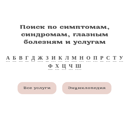
Поиск по симптомам,
синдромам, глазным
болезням и услугам
А
Б
В
Г
Д
Ж
З
И
К
Л
М
Н
О
П
Р
С
Т
У
Ф
Х
Ц
Ч
Ш
Все услуги
Энциклопедия