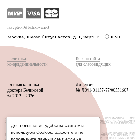
reception@belikova.net
Москва, шоссе Энтузиастов, д. 1, корп. 2
8-20
Политика
Версия сайта
конфиденциальности
для слабовидящих
Глазная клиника
Лицензия
доктора Беликовой
№ Л041-01137-77/00331607
© 2013—2026
ИМЕЮТСЯ ПРОТИВОПОКАЗАНИЯ, НЕОБХОДИМА КОНСУЛЬТАЦИЯ СПЕЦИАЛИСТА. ПРИ
ИСПОЛЬЗОВАНИИ МАТЕРИАЛОВ САЙТА ССЫЛКА НА ИСТОЧНИК ОБЯЗАТЕЛЬНА. ИСПОЛЬЗОВАНИЕ
ЛЮБЫХ МАТЕРИАЛОВ БЕЗ СОГЛАСОВАНИЯ С ВЛАДЕЛЬЦЕМ САЙТА ЯВЛЯЕТСЯ НАРУШЕНИЕМ АВТОРСКИХ
Для повышения удобства сайта мы
ПРАВ.
используем Cookies. Закройте и не
ЦЕНЫ, РАЗМЕЩЕННЫЕ НА САЙТЕ, НЕ ЯВЛЯЮТСЯ ПУБЛИЧНОЙ ОФЕРТОЙ. С ПОЛНЫМ ПРЕЙСКУРАНТОМ
ВЫ МОЖЕТЕ ОЗНАКОМИТЬСЯ НА СТОЙКАХ РЕСЕПШН ИЛИ НАПРАВИВ ЗАПРОС ПО ЭЛЕКТРОННОЙ
ПОЧТЕ. ОБ АКЦИЯХ И СКИДКАХ УТОЧНЯЙТЕ У АДМИНИСТРАТОРОВ КЛИНИКИ ИЛИ НА ПРИЕМЕ У ВРАЧА-
используйте данный сайт, если не