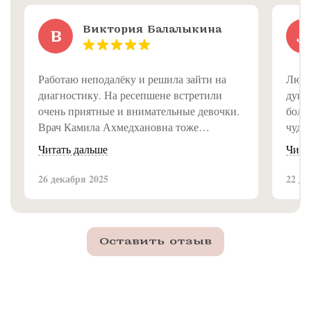
Виктория Балалыкина
В
Л
Работаю неподалёку и решила зайти на
Люди
диагностику. На ресепшене встретили
душе
очень приятные и внимательные девочки.
болею
Врач Камила Ахмедхановна тоже
чуде
замечательная, всё объяснила доступно и
Читать дальше
Чита
подробно. Впечатление от клиники самое
приятное, рекомендую!
26 декабря 2025
22 де
Оставить отзыв