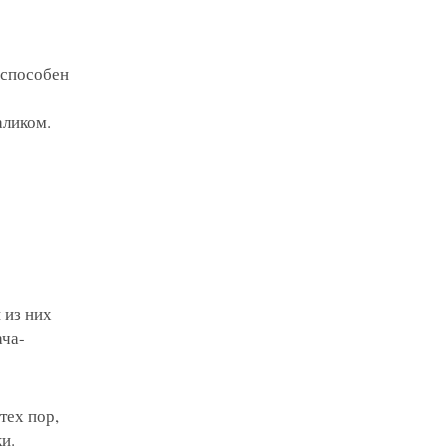
 способен
аликом.
 из них
ача-
тех пор,
и.