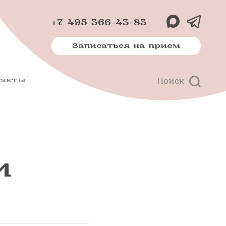
+7 495 366-43-83
Записаться на прием
такты
Поиск
х
м
и