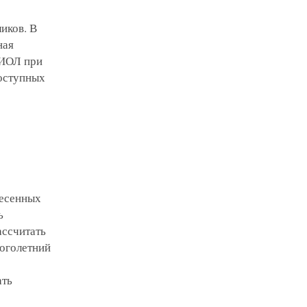
иков. В
ная
 ИОЛ при
доступных
несенных
ь
ассчитать
ноголетний
ать