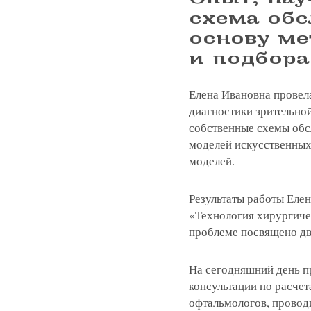
схема обс
основу ме
Записатьс
и подбора
Заказать 
Елена Ивановна провел
диагностики зрительно
Связаться
Оставить
Подать об
собственные схемы обс
моделей искусственных
моделей.
Результаты работы Еле
«Технология хирургичес
проблеме посвящено дв
На сегодняшний день п
консультации по расчет
офтальмологов, провод
Нажимая на кнопку «Отправить»,