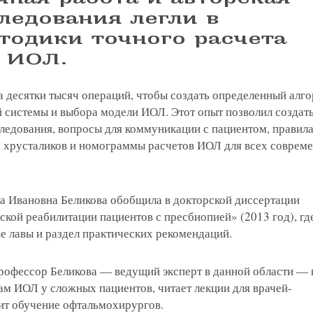
ледования легли в
тодики точного расчета
я на прием в
 ИОЛ.
линзы по реце
а десятки тысяч операций, чтобы создать определенный алг
й системы и выбора модели ИОЛ. Этот опыт позволил создат
 с сотрудник
 отзыв
ращение или 
ледования, вопросы для коммуникации с пациентом, правил
 хрусталиков и номограммы расчетов ИОЛ для всех соврем
на Ивановна Беликова обобщила в докторской диссертации
кой реабилитации пациентов с пресбиопией» (2013 год), гд
е лавы и раздел практических рекомендаций.
рофессор Беликова — ведущий эксперт в данной области —
ам ИОЛ у сложных пациентов, читает лекции для врачей-
ит обучение офтальмохирургов.
 вы даете согласие на обработку
персональных дан