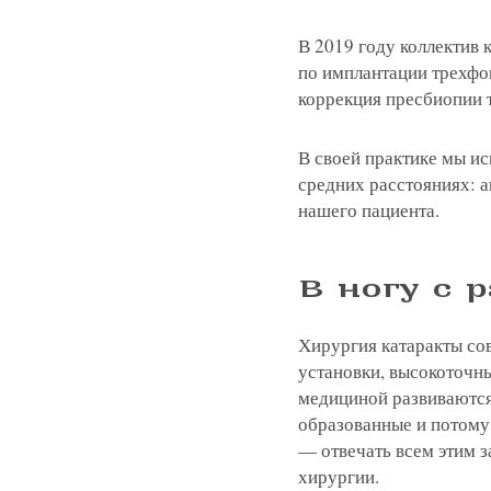
Я соглашаюсь на получение рассы
В 2019 году коллектив
политикой конфиденциальности
Яндекс
G
по имплантации трехфо
коррекция пресбиопии
Нажимая на кнопку «Отправить»,
Нажимая на кнопку «Отправить»,
Нажимая на кнопку «Отправить»,
Я соглашаюсь на получение рассы
Я соглашаюсь на получение рассы
Я соглашаюсь на получение рассы
В своей практике мы и
политикой конфиденциальности
политикой конфиденциальности
политикой конфиденциальности
Нажимая на кнопку «Отправить»,
средних расстояниях: а
Яндекс
G
Я соглашаюсь на получение рассы
нашего пациента.
политикой конфиденциальности
В ногу с 
Консультация и прием у 
Хирургия катаракты со
+7 991 098-7
установки, высокоточн
медициной развиваются
образованные и потому
— отвечать всем этим з
хирургии.