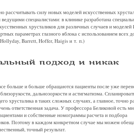
о рассчитывать силу новых моделей искусственных хрустал
я ведущими специалистами: в клинике разработана специаль
кусственных хрусталиков для различных случаев и моделей
артных параметрах глазного яблока с использованием всех 
ollуday, Barrett, Hoffer, Haigis и т. п.)
альный подход и никак
все больше и больше обращаются пациенты после уже пере
близорукости, дальнозоркости и астигматизма. Спланироват
о хрусталика в таких сложных случаях, а главное, точно р
чень ответственная задача. У профессора Беликовой есть м
пациентами и собственные номограммы расчета и подбора
иков. Поэтому в каждом конкретном случае мы можем обещ
ественный, точный результат.