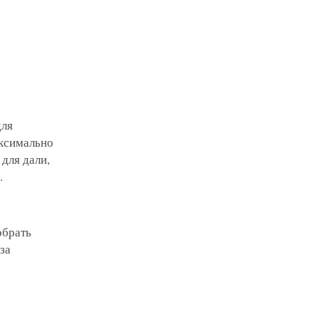
для
аксимально
для дали,
.
обрать
за