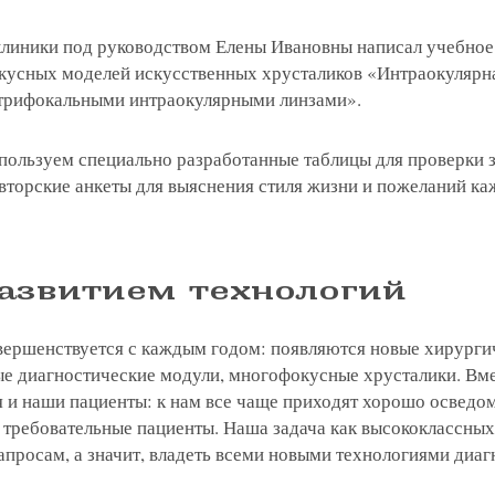
лки в соответствии с ФЗ от 13.03.2006 №38-ФЗ на 
 клиники под руководством Елены Ивановны написал учебное
oogle
2GIS
Zoon
Yell
кусных моделей искусственных хрусталиков «Интраокулярн
 трифокальными интраокулярными линзами».
 вы даете согласие на обработку
персональных дан
 вы даете согласие на обработку
 вы даете согласие на обработку
персональных дан
персональных дан
лки в соответствии с ФЗ от 13.03.2006 №38-ФЗ на 
лки в соответствии с ФЗ от 13.03.2006 №38-ФЗ на 
лки в соответствии с ФЗ от 13.03.2006 №38-ФЗ на 
Записаться
спользуем специально разработанные таблицы для проверки 
 вы даете согласие на обработку
персональных дан
вторские анкеты для выяснения стиля жизни и пожеланий ка
oogle
2GIS
Zoon
Yell
лки в соответствии с ФЗ от 13.03.2006 №38-ФЗ на 
Отправить
Записаться
Отправить
развитием технологий
профессора Беликовой Е.И.
Отправить
вершенствуется с каждым годом: появляются новые хирурги
8-29
Елена, персональный 
ые диагностические модули, многофокусные хрусталики. Вме
 и наши пациенты: к нам все чаще приходят хорошо осведо
 требовательные пациенты. Наша задача как высококлассны
апросам, а значит, владеть всеми новыми технологиями диаг