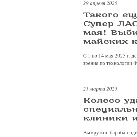
29 апреля 2025
Я соглашаюсь на получение рассы
политикой конфиденциальности
Яндекс
G
Такого ещ
Супер ЛАС
Нажимая на кнопку «Отправить»,
Нажимая на кнопку «Отправить»,
Нажимая на кнопку «Отправить»,
мая! Выби
Я соглашаюсь на получение рассы
Я соглашаюсь на получение рассы
Я соглашаюсь на получение рассы
майских к
политикой конфиденциальности
политикой конфиденциальности
политикой конфиденциальности
Нажимая на кнопку «Отправить»,
С 1 по 14 мая 2025 г. 
Яндекс
G
Я соглашаюсь на получение рассы
зрения по технологии Ф
политикой конфиденциальности
Консультация и прием у 
21 марта 2025
+7 991 098-7
Колесо уд
специальн
клиники и
Вы крутите барабан од