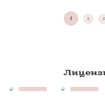
1
2
3
Лиценз