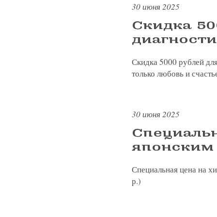
30 июня 2025
Скидка 50
Записатьс
диагности
Заказать 
Скидка 5000 рублей для
только любовь и счасть
Связаться
Оставить
Подать об
30 июня 2025
Специальн
японским
Специальная цена на хи
р.)
Нажимая на кнопку «Отправить»,