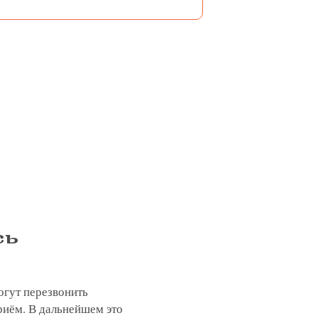
сь
огут перезвонить
риём. В дальнейшем это