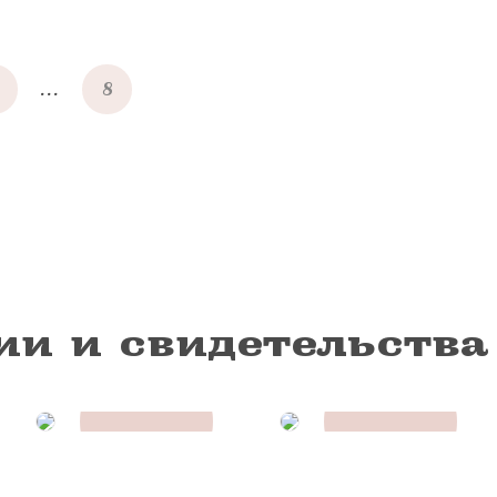
...
8
ии и свидетельства