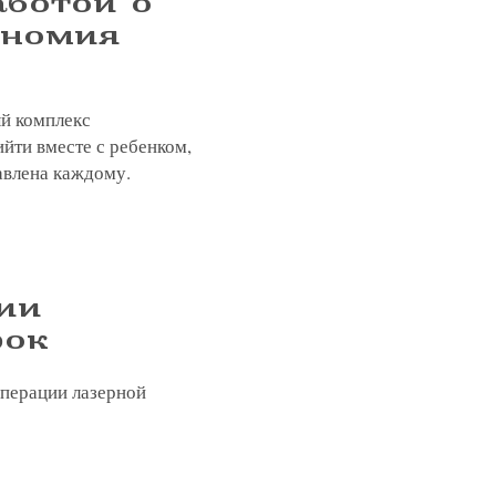
аботой о
ономия
ый комплекс
йти вместе с ребенком,
тавлена каждому.
ции
рок
операции лазерной