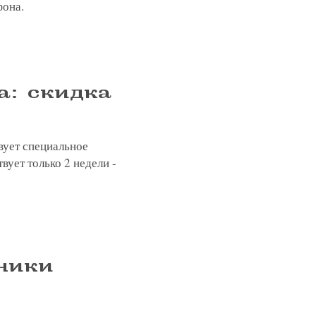
фона.
а: скидка
твует специальное
ует только 2 недели -
ники