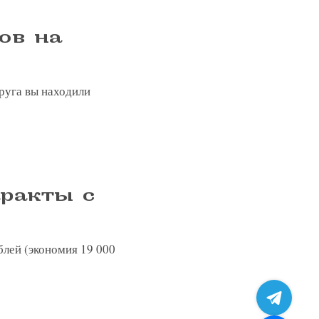
ов на
 клинику
пту
друга вы находили
ом
жалобу
аракты с
блей (экономия 19 000
ных