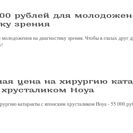
00 рублей для молодожен
я на прием в
ку зрения
линзы по реце
 молодоженов на диагностику зрения. Чтобы в глазах друг 
е!
 с сотрудник
 отзыв
ращение или 
ая цена на хирургию кат
 хрусталиком Hoya
рургию катаракты с японским хрусталиком Hoya - 55 000 ру
 вы даете согласие на обработку
персональных дан