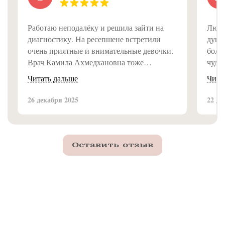
Работаю неподалёку и решила зайти на
Люди
диагностику. На ресепшене встретили
душе
очень приятные и внимательные девочки.
болею
Врач Камила Ахмедхановна тоже
чуде
замечательная, всё объяснила доступно и
Читать дальше
Чита
подробно. Впечатление от клиники самое
приятное, рекомендую!
26 декабря 2025
22 де
Оставить отзыв