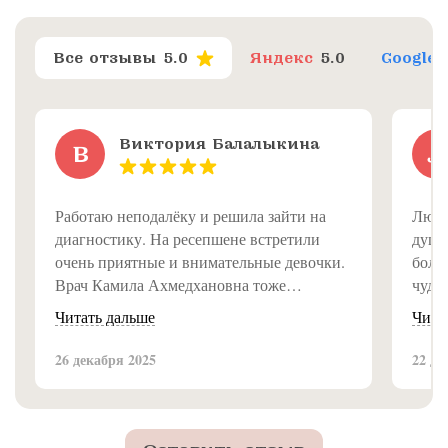
Все отзывы
5.0
Яндекс
5.0
Google
Виктория Балалыкина
В
Л
Работаю неподалёку и решила зайти на
Люди
диагностику. На ресепшене встретили
душе
очень приятные и внимательные девочки.
болею
Врач Камила Ахмедхановна тоже
чуде
замечательная, всё объяснила доступно и
Читать дальше
Чита
подробно. Впечатление от клиники самое
приятное, рекомендую!
26 декабря 2025
22 де