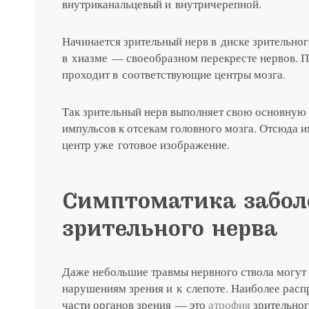
внутриканальцевый и внутричерепной.
Начинается зрительный нерв в диске зрительног
в хиазме — своеобразном перекресте нервов. П
проходит в соответствующие центры мозга.
Так зрительный нерв выполняет свою основну
импульсов к отсекам головного мозга. Отсюда 
центр уже готовое изображение.
Записатьс
Симптоматика забол
Заказать 
зрительного нерва
Связаться
Оставить
Подать об
Даже небольшие травмы нервного ствола могут
нарушениям зрения и к слепоте. Наиболее рас
части органов зрения — это
атрофия
зрительног