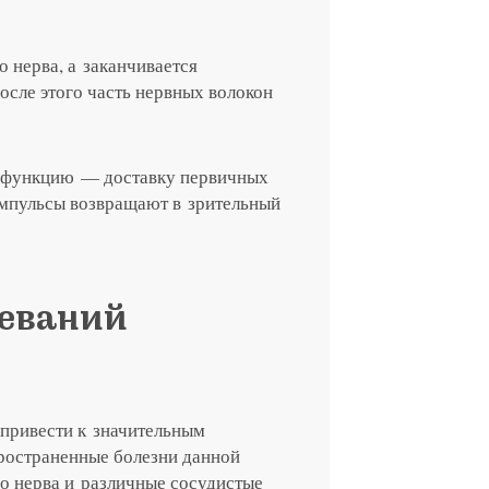
о нерва, а заканчивается
осле этого часть нервных волокон
ю функцию — доставку первичных
импульсы возвращают в зрительный
я на прием в
еваний
линзы по реце
 с сотрудник
 отзыв
ращение или 
 привести к значительным
пространенные болезни данной
о нерва и различные сосудистые