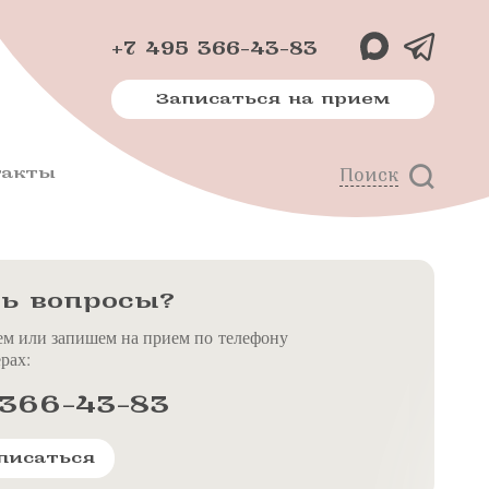
+7 495 366-43-83
Записаться на прием
такты
Поиск
х
м
ь вопросы?
ем или запишем на прием по телефону
рах:
 366-43-83
писаться