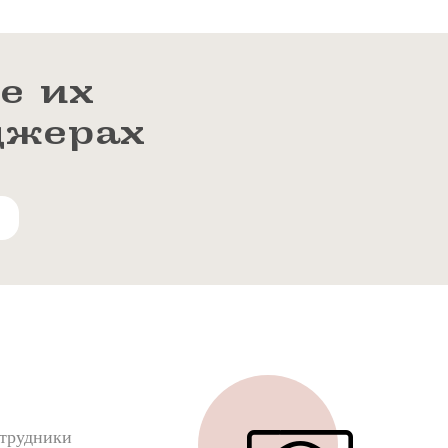
е их
джерах
трудники