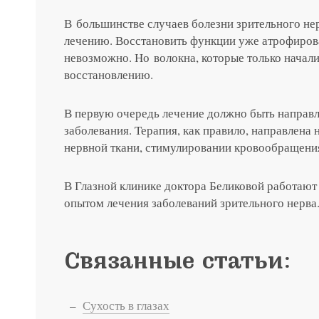
Консультация и прием у 
В большинстве случаев болезни зрительного не
лечению. Восстановить функции уже атрофиров
невозможно. Но волокна, которые только начал
+7 991 098-7
восстановлению.
В первую очередь лечение должно быть направ
заболевания. Терапия, как правило, направлена 
нервной ткани, стимулировании кровообращения
В Глазной клинике доктора Беликовой работаю
опытом лечения заболеваний зрительного нерва
Связанные статьи:
Сухость в глазах