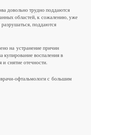
Отправить
Записаться
Отправить
профессора Беликовой Е.И.
рва довольно трудно поддаются
анных областей, к сожалению, уже
Отправить
и разрушаться, поддаются
8-29
Елена, персональный 
лено на устранение причин
на купирование воспаления в
 и снятие отечности.
т врачи-офтальмологи с большим
.