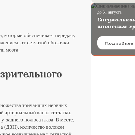
до 31 августа
ургию катаракты с
Специальная
oya
японским х
, который обеспечивает передачу
ажением, от сетчатой оболочки
Подробнее
ли мозга.
зрительного
 множества тончайших нервных
й артериальный канал сетчатки.
у заднего полюса глаза. В месте,
а (ДЗН), количество волокон
льшое возвышение над сетчаткой.