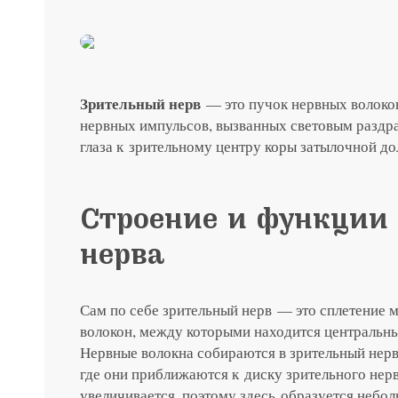
до 31 августа
ты с
Специальная цена на хир
японским хрусталиком H
Зрительный нерв
— это пучок нервных волокон
нервных импульсов, вызванных световым раздр
Подробнее
глаза к зрительному центру коры затылочной до
Строение и функции 
нерва
Сам по себе зрительный нерв — это сплетение
волокон, между которыми находится центральны
Нервные волокна собираются в зрительный нерв 
где они приближаются к диску зрительного нерв
увеличивается, поэтому здесь образуется небо