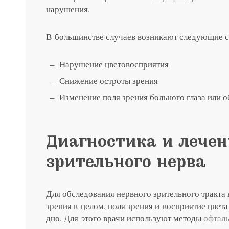
нарушения.
В большинстве случаев возникают следующие 
Нарушение цветовосприятия
Снижение остроты зрения
Изменение поля зрения больного глаза или 
Нажимая на кнопку «Отправить»,
Я соглашаюсь на получение рассы
политикой конфиденциальности
Яндекс
G
Диагностика и лечен
Нажимая на кнопку «Отправить»,
Нажимая на кнопку «Отправить»,
Нажимая на кнопку «Отправить»,
зрительного нерва
Я соглашаюсь на получение рассы
Я соглашаюсь на получение рассы
Я соглашаюсь на получение рассы
политикой конфиденциальности
политикой конфиденциальности
политикой конфиденциальности
Нажимая на кнопку «Отправить»,
Для обследования нервного зрительного тракта
Яндекс
G
Я соглашаюсь на получение рассы
зрения в целом, поля зрения и восприятие цвета
политикой конфиденциальности
дно. Для этого врачи используют методы
офтал