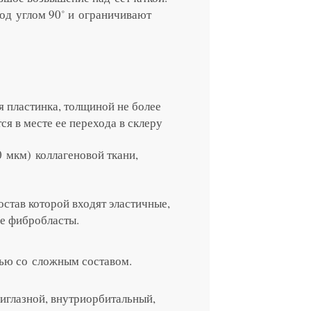
под углом 90˚ и ограничивают
 пластинка, толщи­ной не более
ся в месте ее перехода в склеру
 мкм) коллагеновой ткани,
остав которой входят эластичные,
же фибробласты.
ью со сложным составом.
риглазной, внутриорбитальный,