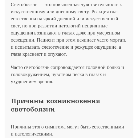
политикой конфиденциальности
на обработку
персональных данных
13.03.2006 №38-ФЗ на условиях и для целей, определенных
Светобоязнь — это повышенная чувствительность к
Я соглашаюсь на получение рассылки в соответствии с ФЗ от
Яндекс
Google
2GIS
Zoon
Я соглашаюсь на получение рассылки в соответствии с ФЗ от
политикой конфиденциальности
13.03.2006 №38-ФЗ на условиях и для целей, определенных
искусственному или дневному свету. Реакция глаз
13.03.2006 №38-ФЗ на условиях и для целей, определенных
Нажимая на кнопку «Отправить», вы даете согласие
политикой конфиденциальности
политикой конфиденциальности
естественна на яркий дневной или искусственный
на обработку
персональных данных
Отправить
Yell
ПроДокторов
Я соглашаюсь на получение рассылки в соответствии с ФЗ от
свет, но при развитии патологий неприятные
Записаться
13.03.2006 №38-ФЗ на условиях и для целей, определенных
ощущения возникают в глазах даже при умеренном
Отправить
политикой конфиденциальности
Записаться
освещении. Пациент при этом начинает часто моргать
и испытывать слезотечение и режущее ощущение, а
глаза краснеют и опухают.
Отправить
Консультация и прием у профессора
Часто светобоязнь сопровождается головной болью и
Беликовой Е.И.
головокружением, чувством песка в глазах и
+7 991 098-78-29
ухудшением зрения.
Елена, персональный менеджер
Причины возникновения
светобоязни
Причины этого симптома могут быть естественными
и патологическими.