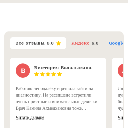
Все отзывы
5.0
Яндекс
5.0
Google
Виктория Балалыкина
В
Л
Работаю неподалёку и решила зайти на
Люди
диагностику. На ресепшене встретили
душе
очень приятные и внимательные девочки.
болею
Врач Камила Ахмедхановна тоже
чуде
замечательная, всё объяснила доступно и
Читать дальше
Чита
подробно. Впечатление от клиники самое
приятное, рекомендую!