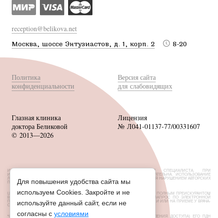
reception@belikova.net
Москва, шоссе Энтузиастов, д. 1, корп. 2
8-20
Политика
Версия сайта
конфиденциальности
для слабовидящих
Глазная клиника
Лицензия
доктора Беликовой
№ Л041-01137-77/00331607
© 2013—2026
ИМЕЮТСЯ ПРОТИВОПОКАЗАНИЯ, НЕОБХОДИМА КОНСУЛЬТАЦИЯ СПЕЦИАЛИСТА. ПРИ
ИСПОЛЬЗОВАНИИ МАТЕРИАЛОВ САЙТА ССЫЛКА НА ИСТОЧНИК ОБЯЗАТЕЛЬНА. ИСПОЛЬЗОВАНИЕ
ЛЮБЫХ МАТЕРИАЛОВ БЕЗ СОГЛАСОВАНИЯ С ВЛАДЕЛЬЦЕМ САЙТА ЯВЛЯЕТСЯ НАРУШЕНИЕМ АВТОРСКИХ
Для повышения удобства сайта мы
ПРАВ.
используем Cookies. Закройте и не
ЦЕНЫ, РАЗМЕЩЕННЫЕ НА САЙТЕ, НЕ ЯВЛЯЮТСЯ ПУБЛИЧНОЙ ОФЕРТОЙ. С ПОЛНЫМ ПРЕЙСКУРАНТОМ
ВЫ МОЖЕТЕ ОЗНАКОМИТЬСЯ НА СТОЙКАХ РЕСЕПШН ИЛИ НАПРАВИВ ЗАПРОС ПО ЭЛЕКТРОННОЙ
ПОЧТЕ. ОБ АКЦИЯХ И СКИДКАХ УТОЧНЯЙТЕ У АДМИНИСТРАТОРОВ КЛИНИКИ ИЛИ НА ПРИЕМЕ У ВРАЧА-
используйте данный сайт, если не
ОФТАЛЬМОЛОГА.
согласны с
условиями
*СУБЪЕКТ ПДН УСТАНОВИЛ ЗАПРЕТ НА ПЕРЕДАЧУ (КРОМЕ ПРЕДОСТАВЛЕНИЯ ДОСТУПА) ЕГО ПДН