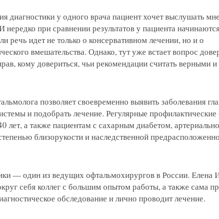
ия диагностики у одного врача пациент хочет выслушать мн
И нередко при сравнении результатов у пациента начинаютс
ли речь идет не только о консервативном лечении, но и о
еского вмешательства. Однако, тут уже встает вопрос довер
прав, кому довериться, чьи рекомендации считать верными и
альмолога позволяет своевременно выявить заболевания гла
системы и подобрать лечение. Регулярные профилактические
0 лет, а также пациентам с сахарным диабетом, артериальн
 степенью близорукости и наследственной предрасположенн
ки — один из ведущих офтальмохирургов в России. Елена 
круг себя коллег с большим опытом работы, а также сама п
иагностическое обследование и лично проводит лечение.