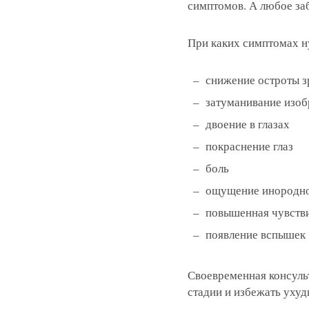
симптомов. А любое заб
При каких симптомах н
Записатьс
снижение остроты з
Заказать 
затуманивание изо
Связаться
Оставить
двоение в глазах
Подать об
покраснение глаз
боль
ощущение инородно
повышенная чувстви
появление вспышек 
Своевременная консульт
стадии и избежать ухуд
Нажимая на кнопку «Отправить»,