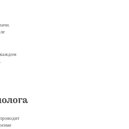
рачи.
сле
в каждом
а.
молога
 проводит
ерение