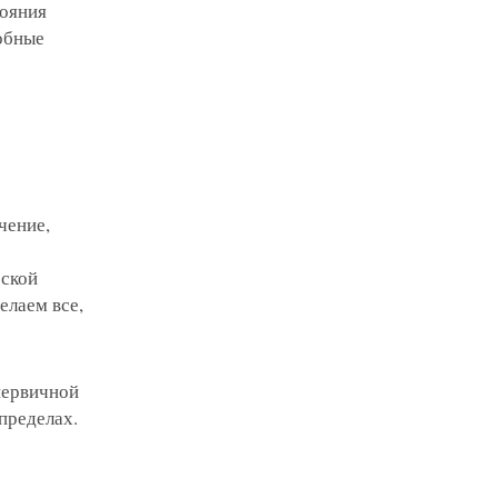
тояния
робные
чение,
еской
елаем все,
первичной
пределах.