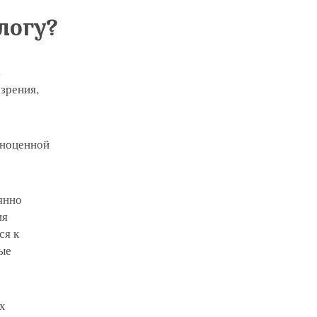
логу?
ь
зрения,
лноценной
янно
ия
ся к
ные
их