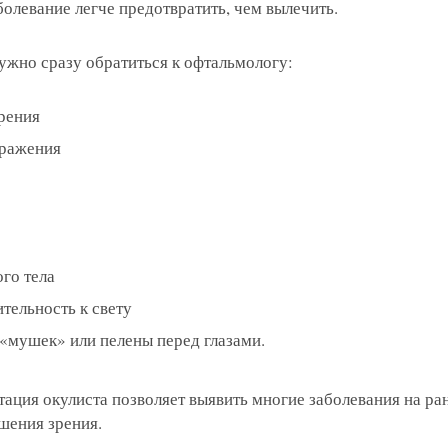
олевание легче предотвратить, чем вылечить.
ужно сразу обратиться к офтальмологу:
я на прием в
рения
линзы по реце
бражения
 с сотрудник
 отзыв
ращение или 
го тела
тельность к свету
«мушек» или пелены перед глазами.
ация окулиста позволяет выявить многие заболевания на ра
шения зрения.
 вы даете согласие на обработку
персональных дан