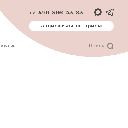
+7 495 366-43-83
Записаться на прием
такты
Поиск
х
м