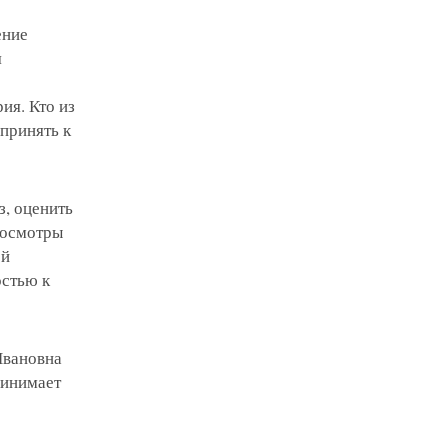
ение
я
ия. Кто из
 принять к
з, оценить
 осмотры
ой
остью к
Ивановна
ринимает