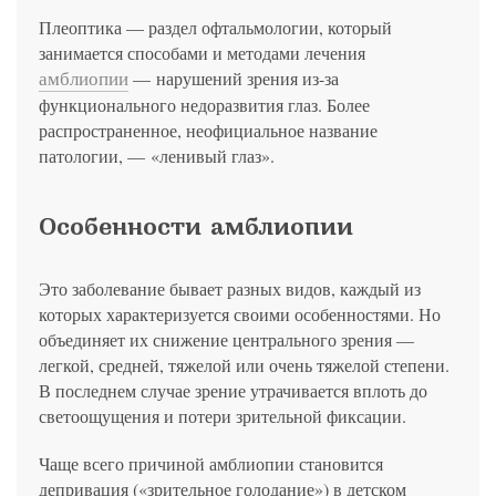
политикой конфиденциальности
на обработку
персональных данных
13.03.2006 №38-ФЗ на условиях и для целей, определенных
Я соглашаюсь на получение рассылки в соответствии с ФЗ от
Яндекс
Google
2GIS
Zoon
Я соглашаюсь на получение рассылки в соответствии с ФЗ от
Плеоптика — раздел офтальмологии, который
политикой конфиденциальности
13.03.2006 №38-ФЗ на условиях и для целей, определенных
13.03.2006 №38-ФЗ на условиях и для целей, определенных
Нажимая на кнопку «Отправить», вы даете согласие
занимается способами и методами лечения
политикой конфиденциальности
политикой конфиденциальности
на обработку
персональных данных
Отправить
Yell
ПроДокторов
амблиопии
— нарушений зрения из-за
Я соглашаюсь на получение рассылки в соответствии с ФЗ от
Записаться
функционального недоразвития глаз. Более
13.03.2006 №38-ФЗ на условиях и для целей, определенных
Отправить
политикой конфиденциальности
распространенное, неофициальное название
Записаться
патологии, — «ленивый глаз».
Отправить
Консультация и прием у профессора
Особенности амблиопии
Беликовой Е.И.
+7 991 098-78-29
Это заболевание бывает разных видов, каждый из
Елена, персональный менеджер
которых характеризуется своими особенностями. Но
объединяет их снижение центрального зрения ―
легкой, средней, тяжелой или очень тяжелой степени.
В последнем случае зрение утрачивается вплоть до
светоощущения и потери зрительной фиксации.
Чаще всего причиной амблиопии становится
депривация («зрительное голодание») в детском