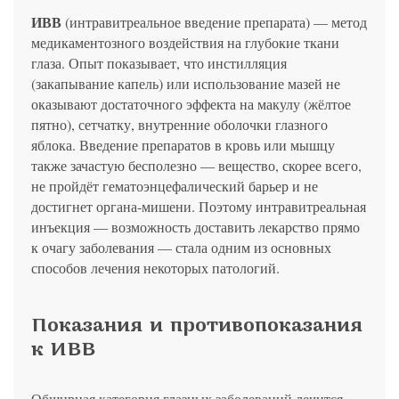
политикой конфиденциальности
на обработку
персональных данных
13.03.2006 №38-ФЗ на условиях и для целей, определенных
Я соглашаюсь на получение рассылки в соответствии с ФЗ от
Яндекс
Google
2GIS
Zoon
Я соглашаюсь на получение рассылки в соответствии с ФЗ от
ИВВ
(интравитреальное введение препарата) — метод
политикой конфиденциальности
13.03.2006 №38-ФЗ на условиях и для целей, определенных
13.03.2006 №38-ФЗ на условиях и для целей, определенных
Нажимая на кнопку «Отправить», вы даете согласие
медикаментозного воздействия на глубокие ткани
политикой конфиденциальности
политикой конфиденциальности
на обработку
персональных данных
Отправить
Yell
ПроДокторов
глаза. Опыт показывает, что инстилляция
Я соглашаюсь на получение рассылки в соответствии с ФЗ от
Записаться
(закапывание капель) или использование мазей не
13.03.2006 №38-ФЗ на условиях и для целей, определенных
Отправить
политикой конфиденциальности
оказывают достаточного эффекта на макулу (жёлтое
Записаться
пятно), сетчатку, внутренние оболочки глазного
яблока. Введение препаратов в кровь или мышцу
Отправить
также зачастую бесполезно — вещество, скорее всего,
Консультация и прием у профессора
не пройдёт гематоэнцефалический барьер и не
Беликовой Е.И.
достигнет органа-мишени. Поэтому интравитреальная
+7 991 098-78-29
инъекция — возможность доставить лекарство прямо
Елена, персональный менеджер
к очагу заболевания — стала одним из основных
способов лечения некоторых патологий.
Показания и противопоказания
к ИВВ
Обширная категория глазных заболеваний лечится