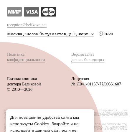
reception@belikova.net
Москва, шоссе Энтузиастов, д. 1, корп. 2
8-20
Политика
Версия сайта
конфиденциальности
для слабовидящих
Глазная клиника
Лицензия
доктора Беликовой
№ Л041-01137-77/00331607
© 2013—2026
ИМЕЮТСЯ ПРОТИВОПОКАЗАНИЯ, НЕОБХОДИМА КОНСУЛЬТАЦИЯ СПЕЦИАЛИСТА. ПРИ
ИСПОЛЬЗОВАНИИ МАТЕРИАЛОВ САЙТА ССЫЛКА НА ИСТОЧНИК ОБЯЗАТЕЛЬНА. ИСПОЛЬЗОВАНИЕ
ЛЮБЫХ МАТЕРИАЛОВ БЕЗ СОГЛАСОВАНИЯ С ВЛАДЕЛЬЦЕМ САЙТА ЯВЛЯЕТСЯ НАРУШЕНИЕМ АВТОРСКИХ
Для повышения удобства сайта мы
ПРАВ.
используем Cookies. Закройте и не
ЦЕНЫ, РАЗМЕЩЕННЫЕ НА САЙТЕ, НЕ ЯВЛЯЮТСЯ ПУБЛИЧНОЙ ОФЕРТОЙ. С ПОЛНЫМ ПРЕЙСКУРАНТОМ
ВЫ МОЖЕТЕ ОЗНАКОМИТЬСЯ НА СТОЙКАХ РЕСЕПШН ИЛИ НАПРАВИВ ЗАПРОС ПО ЭЛЕКТРОННОЙ
ПОЧТЕ. ОБ АКЦИЯХ И СКИДКАХ УТОЧНЯЙТЕ У АДМИНИСТРАТОРОВ КЛИНИКИ ИЛИ НА ПРИЕМЕ У ВРАЧА-
используйте данный сайт, если не
ОФТАЛЬМОЛОГА.