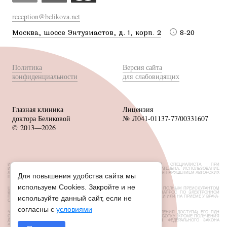
reception@belikova.net
Москва, шоссе Энтузиастов, д. 1, корп. 2
8-20
Политика
Версия сайта
конфиденциальности
для слабовидящих
Глазная клиника
Лицензия
доктора Беликовой
№ Л041-01137-77/00331607
© 2013—2026
ИМЕЮТСЯ ПРОТИВОПОКАЗАНИЯ, НЕОБХОДИМА КОНСУЛЬТАЦИЯ СПЕЦИАЛИСТА. ПРИ
ИСПОЛЬЗОВАНИИ МАТЕРИАЛОВ САЙТА ССЫЛКА НА ИСТОЧНИК ОБЯЗАТЕЛЬНА. ИСПОЛЬЗОВАНИЕ
ЛЮБЫХ МАТЕРИАЛОВ БЕЗ СОГЛАСОВАНИЯ С ВЛАДЕЛЬЦЕМ САЙТА ЯВЛЯЕТСЯ НАРУШЕНИЕМ АВТОРСКИХ
Для повышения удобства сайта мы
ПРАВ.
используем Cookies. Закройте и не
ЦЕНЫ, РАЗМЕЩЕННЫЕ НА САЙТЕ, НЕ ЯВЛЯЮТСЯ ПУБЛИЧНОЙ ОФЕРТОЙ. С ПОЛНЫМ ПРЕЙСКУРАНТОМ
ВЫ МОЖЕТЕ ОЗНАКОМИТЬСЯ НА СТОЙКАХ РЕСЕПШН ИЛИ НАПРАВИВ ЗАПРОС ПО ЭЛЕКТРОННОЙ
ПОЧТЕ. ОБ АКЦИЯХ И СКИДКАХ УТОЧНЯЙТЕ У АДМИНИСТРАТОРОВ КЛИНИКИ ИЛИ НА ПРИЕМЕ У ВРАЧА-
используйте данный сайт, если не
ОФТАЛЬМОЛОГА.
согласны с
условиями
*СУБЪЕКТ ПДН УСТАНОВИЛ ЗАПРЕТ НА ПЕРЕДАЧУ (КРОМЕ ПРЕДОСТАВЛЕНИЯ ДОСТУПА) ЕГО ПДН
ОПЕРАТОРОМ НЕОГРАНИЧЕННОМУ КРУГУ ЛИЦ, А ТАКЖЕ ЗАПРЕТЫ НА ОБРАБОТКУ (КРОМЕ ПОЛУЧЕНИЯ
ДОСТУПА) ИХ НЕОГРАНИЧЕННЫМ КРУГОМ ЛИЦ СОГЛАСНО СТ. 10.1 ФЕДЕРАЛЬНОГО ЗАКОНА
«О ПЕРСОНАЛЬНЫХ ДАННЫХ» ОТ 27.07.2006 N152-ФЗ