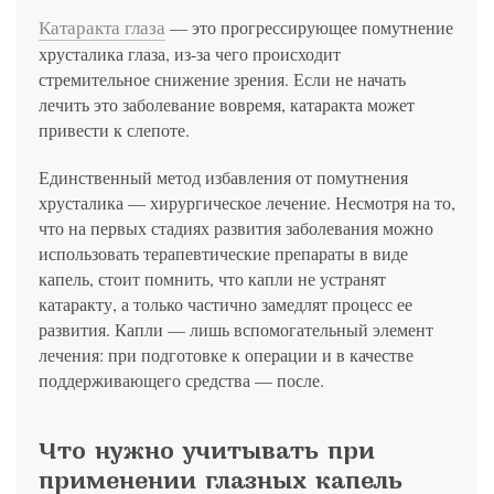
политикой конфиденциальности
на обработку
персональных данных
13.03.2006 №38-ФЗ на условиях и для целей, определенных
Я соглашаюсь на получение рассылки в соответствии с ФЗ от
Яндекс
Google
2GIS
Zoon
Я соглашаюсь на получение рассылки в соответствии с ФЗ от
Катаракта глаза
— это прогрессирующее помутнение
политикой конфиденциальности
13.03.2006 №38-ФЗ на условиях и для целей, определенных
13.03.2006 №38-ФЗ на условиях и для целей, определенных
Нажимая на кнопку «Отправить», вы даете согласие
хрусталика глаза, из-за чего происходит
политикой конфиденциальности
политикой конфиденциальности
на обработку
персональных данных
Отправить
Yell
ПроДокторов
стремительное снижение зрения. Если не начать
Я соглашаюсь на получение рассылки в соответствии с ФЗ от
Записаться
лечить это заболевание вовремя, катаракта может
13.03.2006 №38-ФЗ на условиях и для целей, определенных
Отправить
политикой конфиденциальности
привести к слепоте.
Записаться
Единственный метод избавления от помутнения
Отправить
хрусталика — хирургическое лечение. Несмотря на то,
Консультация и прием у профессора
что на первых стадиях развития заболевания можно
Беликовой Е.И.
использовать терапевтические препараты в виде
+7 991 098-78-29
капель, стоит помнить, что капли не устранят
Елена, персональный менеджер
катаракту, а только частично замедлят процесс ее
развития. Капли — лишь вспомогательный элемент
лечения: при подготовке к операции и в качестве
поддерживающего средства — после.
Что нужно учитывать при
применении глазных капель