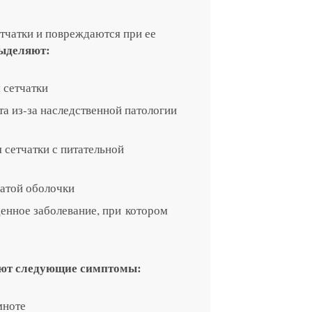
етчатки и повреждаются при ее
я на прием в
выделяют:
линзы по реце
 сетчатки
а из-за наследственной патологии
 с сотрудник
 отзыв
ращение или 
сетчатки с питательной
атой оболочки
нное заболевание, при котором
ают следующие симптомы:
мноте
 вы даете согласие на обработку
персональных дан