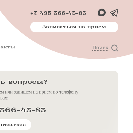
+7 495 366-43-83
Записаться на прием
такты
Поиск
х
м
ь вопросы?
ем или запишем на прием по телефону
рах:
 366-43-83
писаться