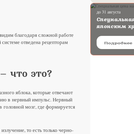
до 31 августа
ургию катаракты с
Специальная
oya
японским х
видим благодаря сложной работе
й системе отведена рецепторам
Подробнее
— что это?
азного яблока, которые отвечают
цию в нервный импульс. Нервный
 головной мозг, где формируется
излучение, то есть только черно-