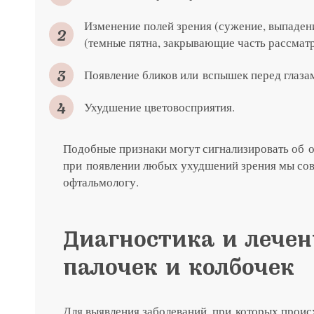
Я соглашаюсь на получение рассы
Изменение полей зрения (сужение, выпадени
политикой конфиденциальности
Яндекс
G
(темные пятна, закрывающие часть рассматр
Нажимая на кнопку «Отправить»,
Нажимая на кнопку «Отправить»,
Нажимая на кнопку «Отправить»,
Появление бликов или вспышек перед глаза
Я соглашаюсь на получение рассы
Я соглашаюсь на получение рассы
Я соглашаюсь на получение рассы
Ухудшение цветовосприятия.
политикой конфиденциальности
политикой конфиденциальности
политикой конфиденциальности
Нажимая на кнопку «Отправить»,
Яндекс
G
Я соглашаюсь на получение рассы
Подобные признаки могут сигнализировать об о
политикой конфиденциальности
при появлении любых ухудшений зрения мы сове
офтальмологу.
Консультация и прием у 
+7 991 098-7
Диагностика и лечен
палочек и колбочек
Для выявления заболеваний, при которых проис