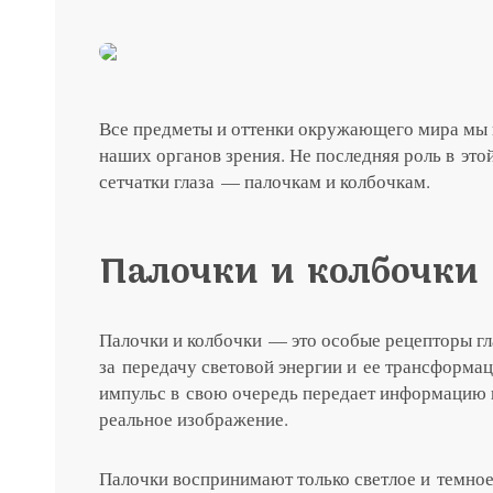
до 31 августа
ты с
Специальная цена на хир
японским хрусталиком H
Все предметы и оттенки окружающего мира мы 
наших органов зрения. Не последняя роль в это
Подробнее
сетчатки глаза — палочкам и колбочкам.
Палочки и колбочки 
Палочки и колбочки — это особые рецепторы гл
за передачу световой энергии и ее трансформа
импульс в свою очередь передает информацию в
реальное изображение.
Палочки воспринимают только светлое и темное 