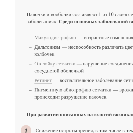
Палочки и колбочки составляют 1 из 10 слоев с
Записатьс
Среди основных заболеваний 
заболеваниях.
Заказать 
Макулодистрофию
— возрастные изменения
Дальтонизм — неспособность различать цвет
Связаться
Оставить
колбочек
Подать об
Отслойку сетчатки
— нарушение соединения 
сосудистой оболочкой
Ретинит
— воспалительное заболевание сетч
Пигментную абиотрофию сетчатки — врожде
происходит разрушение палочек.
При развитии описанных патологий возник
Снижение остроты зрения, в том числе в те
Нажимая на кнопку «Отправить»,