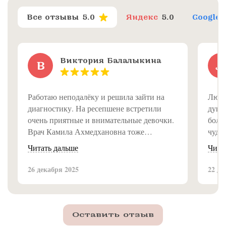
Все отзывы
5.0
Яндекс
5.0
Google
Виктория Балалыкина
В
Л
Работаю неподалёку и решила зайти на
Люди
диагностику. На ресепшене встретили
душе
очень приятные и внимательные девочки.
болею
Врач Камила Ахмедхановна тоже
чуде
замечательная, всё объяснила доступно и
Читать дальше
Чита
подробно. Впечатление от клиники самое
приятное, рекомендую!
26 декабря 2025
22 де
Оставить отзыв