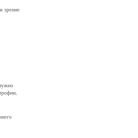
 и зрение
 нужно
строфии,
ннего