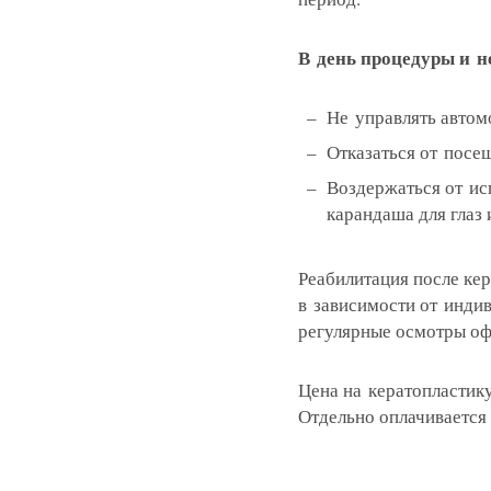
В день процедуры и н
Записатьс
Не управлять авто
Заказать 
Отказаться от посещ
Воздержаться от исп
Связаться
Оставить
Подать об
карандаша для глаз 
Реабилитация после кер
в зависимости от инди
регулярные осмотры оф
Цена на кератопластику
Отдельно оплачивается 
Нажимая на кнопку «Отправить»,