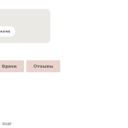
рием
Врачи
Отзывы
В ходе