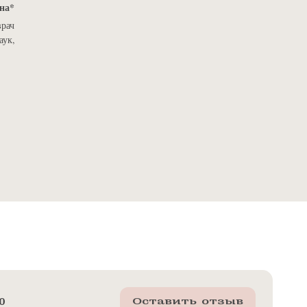
на
врач
аук,
0
Оставить отзыв