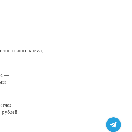
 клинику
пту
т тонального крема,
ом
жалобу
ода —
имы
 глаз.
 рублей.
ных