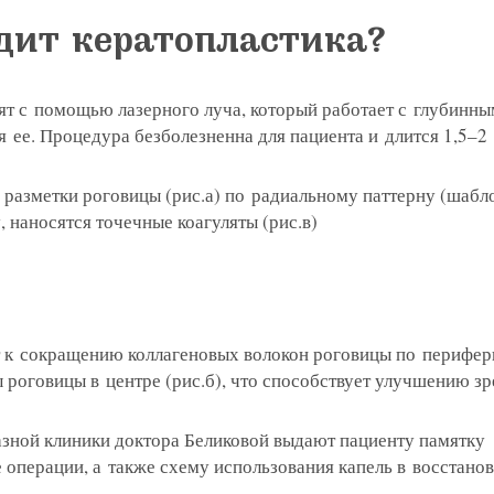
дит кератопластика?
ят с помощью лазерного луча, который работает с глубинн
 ее. Процедура безболезненна для пациента и длится 1,5–2 
разметки роговицы (рис.а) по радиальному паттерну (шабло
 наносятся точечные коагуляты (рис.в)
т к сокращению коллагеновых волокон роговицы по перифер
роговицы в центре (рис.б), что способствует улучшению зр
азной клиники доктора Беликовой выдают пациенту памятку
 операции, а также схему использования капель в восстано