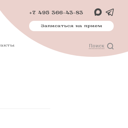
+7 495 366-43-83
Записаться на прием
такты
Поиск
х
м