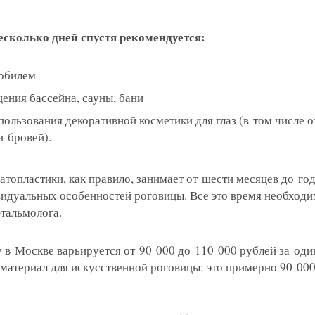
есколько дней спустя рекомендуется:
я на прием в
мобилем
линзы по реце
ения бассейна, сауны, бани
ользования декоративной косметики для глаз (в том числе о
 с сотрудник
 отзыв
ращение или 
и бровей).
атопластики, как правило, занимает от шести месяцев до г
видуальных особенностей роговицы. Все это время необход
тальмолога.
 в Москве варьируется от 90 000 до 110 000 рублей за один
материал для искусственной роговицы: это примерно 90 000
 вы даете согласие на обработку
персональных дан