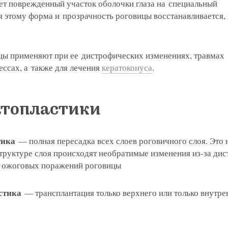
ет поврежденный участок оболочки глаза на специальный
я этому форма и прозрачность роговицы восстанавливается,
цы применяют при ее дистрофических изменениях, травмах
ссах, а также для лечения
кератоконуса
.
атопластики
тика
— полная пересадка всех слоев роговичного слоя. Это
 структуре слоя происходят необратимые изменения из-за ди
и ожоговых поражений роговицы
стика
— трансплантация только верхнего или только внутре