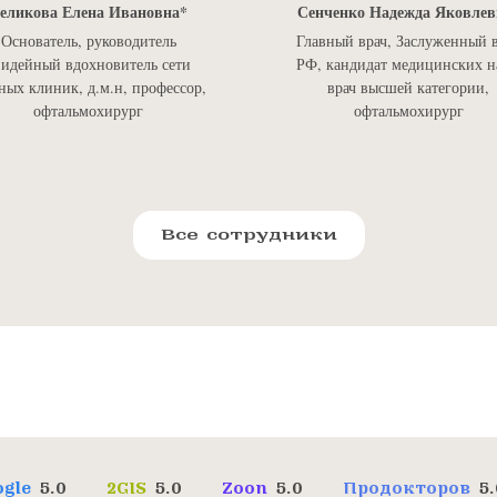
еликова Елена Ивановна
Сенченко Надежда Яковлев
Основатель, руководитель
Главный врач, Заслуженный 
 идейный вдохновитель сети
РФ, кандидат медицинских н
ных клиник, д.м.н, профессор,
врач высшей категории,
офтальмохирург
офтальмохирург
Все сотрудники
ogle
5.0
2GIS
5.0
Zoon
5.0
Продокторов
5.