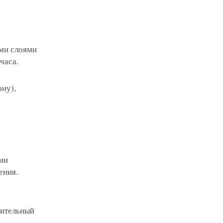
ыми слоями
часа.
ну),
ии
ения.
вительный