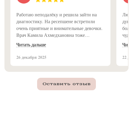
Работаю неподалёку и решила зайти на
Люди
диагностику. На ресепшене встретили
душе
очень приятные и внимательные девочки.
болею
Врач Камила Ахмедхановна тоже
чуде
замечательная, всё объяснила доступно и
Читать дальше
Чита
подробно. Впечатление от клиники самое
приятное, рекомендую!
26 декабря 2025
22 де
Оставить отзыв