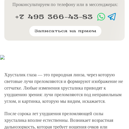
политикой конфиденциальности
на обработку
персональных данных
13.03.2006 №38-ФЗ на условиях и для целей, определенных
Проконсультируем по телефону или в мессенджерах:
Я соглашаюсь на получение рассылки в соответствии с ФЗ от
Яндекс
Google
2GIS
Zoon
Я соглашаюсь на получение рассылки в соответствии с ФЗ от
политикой конфиденциальности
13.03.2006 №38-ФЗ на условиях и для целей, определенных
13.03.2006 №38-ФЗ на условиях и для целей, определенных
Нажимая на кнопку «Отправить», вы даете согласие
политикой конфиденциальности
+7 495 366-43-83
политикой конфиденциальности
на обработку
персональных данных
Отправить
Yell
ПроДокторов
Я соглашаюсь на получение рассылки в соответствии с ФЗ от
Записаться
13.03.2006 №38-ФЗ на условиях и для целей, определенных
Записаться на прием
Отправить
политикой конфиденциальности
Записаться
Отправить
Консультация и прием у профессора
Беликовой Е.И.
+7 991 098-78-29
Хрусталик глаза — это природная линза, через которую
Елена, персональный менеджер
световые лучи преломляются и формируют изображение не
сетчатке. Любые изменения хрусталика приводят к
ухудшению зрения: лучи преломляются под неправильным
углом, и картинка, которую мы видим, искажается.
После сорока лет ухудшения преломляющей силы
хрусталика вполне естественны. Возникает возрастная
дальнозоркость, которая требует ношения очков или