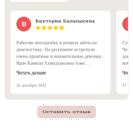
Виктория Балалыкина
В
L
Работаю неподалёку и решила зайти на
Сего
диагностику. На ресепшене встретили
Чуга
очень приятные и внимательные девочки.
докто
Врач Камила Ахмедхановна тоже
комп
замечательная, всё объяснила доступно и
звёзд
Читать дальше
Чита
подробно. Впечатление от клиники самое
Обсл
приятное, рекомендую!
Спас
26 декабря 2025
17 ию
Оставить отзыв