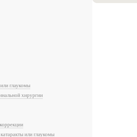
 или глаукомы
тинальной хирургии
я на прием в
линзы по реце
 коррекции
катаракты или глаукомы