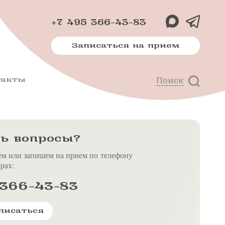
+7 495 366-43-83
Записаться на прием
такты
Поиск
х
м
ь вопросы?
ем или запишем на прием по телефону
рах:
 366-43-83
писаться