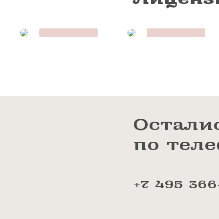
Нажимая на кнопку «Отправить»,
Яндекс
G
Я соглашаюсь на получение рассы
политикой конфиденциальности
Консультация и прием у 
+7 991 098-7
Остали
по тел
+7 495 366