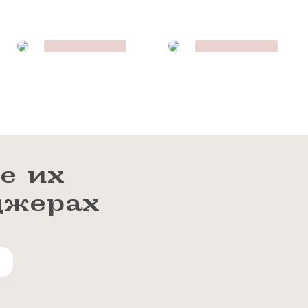
ных
ПроДокторов
условиях и для целей, определенных
менеджер
е их
джерах