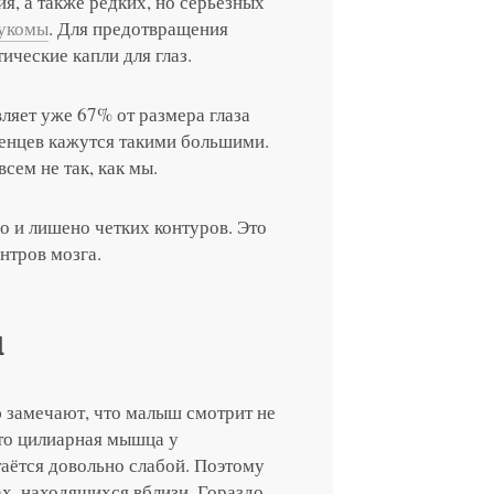
я, а также редких, но серьезных
аукомы
. Для предотвращения
ческие капли для глаз.
ляет уже 67% от размера глаза
денцев кажутся такими большими.
сем не так, как мы.
о и лишено четких контуров. Это
нтров мозга.
и
 замечают, что малыш смотрит не
 что цилиарная мышца у
аётся довольно слабой. Поэтому
ах, находящихся вблизи. Гораздо