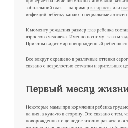
проверяет наличие возможных аномалий развити
заболеваний глаз ― например
катаракты
или
гл
инфекций ребенку капают специальные антисепти
К моменту рождения размер глаз ребенка состав
взрослого человека. Именно поэтому глаза мла
При этом видит мир новорожденный ребенок сов
Все вокруг окрашено в различные оттенки серог
связано с незрелостью сетчатки и зрительных це
Первый месяц жизн
Некоторые мамы при кормлении ребенка грудью
на них, а куда-то в сторону. Это связано с тем,
новорожденных еще недостаточно развита и ост
им трудно сосредотачивать внимание на объект