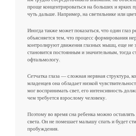
проще концентрироваться на больших и ярких 
чуть дальше. Например, на светильнике или цв
Записатьс
Иногда также может показаться, что один глаз р
Заказать 
объясняется тем, что процесс формирования не
контролируют движения глазных мышц, еще не з
становится постоянным и значительным, тогда ст
Связаться
Оставить
Подать об
офтальмологу.
Сетчатка глаза — сложная нервная структура, ко
младенцев она обладает низкой чувствительност
мог воспринимать свет, его интенсивность дол
чем требуется взрослому человеку.
Поэтому во время сна ребенка можно оставлять
света. Он не помешает малышу спать и будет ст
пробуждения.
Нажимая на кнопку «Отправить»,