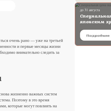
до 31 августа
ургию катаракты с
Специальная
oya
японским х
Подробнее
аться очень рано — уже на третьей
менности и первые месяцы жизни
бходимо внимательно следить за
и
основа жизненно важных систем
стема. Поэтому в это время
ми, которые могут повлиять на