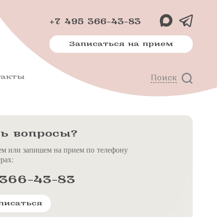
+7 495 366-43-83
Записаться на прием
такты
Поиск
х
м
ь вопросы?
ем или запишем на прием по телефону
рах:
 366-43-83
писаться