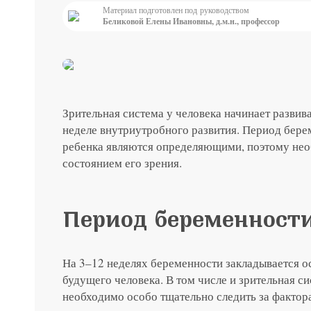
Материал подготовлен под руководством
Беликовой Елены Ивановны, д.м.н., профессор
до 31 августа
ты с
Специальная цена на хир
японским хрусталиком H
Подробнее
Зрительная система у человека начинает развив
неделе внутриутробного развития. Период бере
ребенка являются определяющими, поэтому нео
состоянием его зрения.
Период беременност
На 3–12 неделях беременности закладывается 
будущего человека. В том числе и зрительная си
необходимо особо тщательно следить за фактора