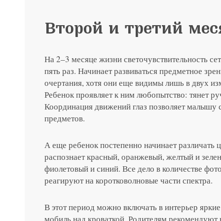
Я соглашаюсь на получение рассы
политикой конфиденциальности
Яндекс
G
Второй и третий ме
Нажимая на кнопку «Отправить»,
Нажимая на кнопку «Отправить»,
Нажимая на кнопку «Отправить»,
На 2–3 месяце жизни светочувствительность сет
Я соглашаюсь на получение рассы
Я соглашаюсь на получение рассы
Я соглашаюсь на получение рассы
пять раз. Начинает развиваться предметное зр
политикой конфиденциальности
политикой конфиденциальности
политикой конфиденциальности
Нажимая на кнопку «Отправить»,
очертания, хотя они еще видимы лишь в двух из
Яндекс
G
Я соглашаюсь на получение рассы
Ребенок проявляет к ним любопытство: тянет ру
Координация движений глаз позволяет малышу 
политикой конфиденциальности
предметов.
Консультация и прием у 
А еще ребенок постепенно начинает различать ц
распознает красный, оранжевый, желтый и зелен
+7 991 098-7
фиолетовый и синий. Все дело в количестве фот
реагируют на коротковолновые части спектра.
В этот период можно включать в интерьер яркие
мобиль над кроваткой. Родителям рекомендуют 