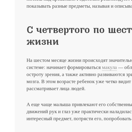
показывать разные предметы, называя и описыва
С четвертого по шес
жизни
На шестом месяце жизни происходят значительн
системе: начинает формироваться
макула
— обла
остроту зрения, а также активно развиваются з
мозга. В этом возрасте ребенок уже четко вид
рассматривает лица людей.
А еще чаще малыша привлекают его собственны
движений рук и глаз уже практически наладилас
интересный предмет, потрясти его, попробовать 