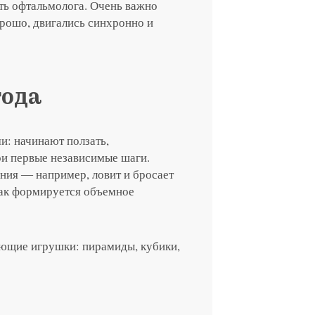
ть офтальмолога. Очень важно
орошо, двигались синхронно и
года
и: начинают ползать,
ои первые независимые шаги.
ния ― например, ловит и бросает
Так формируется объемное
ающие игрушки: пирамиды, кубики,