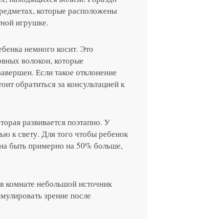
предметах, которые расположены
етной игрушке.
я на прием в
ебенка немного косит. Это
линзы по реце
рвных волокон, которые
авершен. Если такое отклонение
оит обратиться за консультацией к
 с сотрудник
 отзыв
ращение или 
торая развивается поэтапно. У
ью к свету. Для того чтобы ребенок
жна быть примерно на 50% больше,
 в комнате небольшой источник
имулировать зрение после
 вы даете согласие на обработку
персональных дан