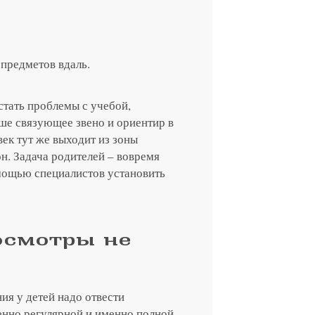
предметов вдаль.
тать проблемы с учебой,
аше связующее звено и ориентир в
ек тут же выходит из зоны
н. Задача родителей – вовремя
омощью специалистов установить
осмотры не
ия у детей надо отвести
енно регулярной и именно полной –