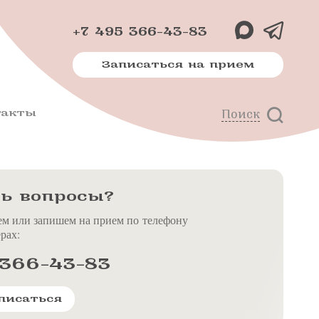
+7 495 366-43-83
Записаться на прием
такты
Поиск
х
м
ь вопросы?
ем или запишем на прием по телефону
рах:
 366-43-83
писаться