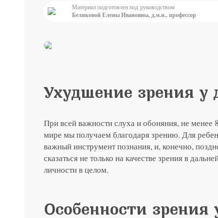
Материал подготовлен под руководством
Беликовой Елены Ивановны, д.м.н., профессор
до 31 августа
ты с
Специальная цена на хир
японским хрусталиком H
Подробнее
Ухудшение зрения у 
При всей важности слуха и обоняния, не мене
мире мы получаем благодаря зрению. Для ребен
важный инструмент познания, и, конечно, позд
сказаться не только на качестве зрения в дальн
личности в целом.
Особенности зрения 