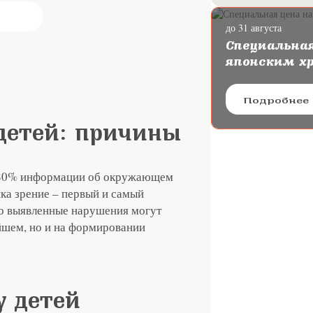
до 31 августа
ургию катаракты с
Специальная
oya
японским х
Подробнее
детей: причины
е 80% информации об окружающем
ка зрение – первый и самый
но выявленные нарушения могут
ейшем, но и на формировании
у детей