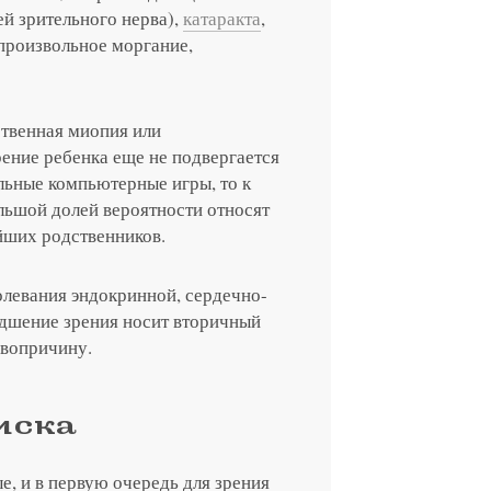
й зрительного нерва),
катаракта
,
епроизвольное моргание,
я на прием в
ственная миопия или
линзы по реце
зрение ребенка еще не подвергается
льные компьютерные игры, то к
 с сотрудник
 отзыв
ращение или 
льшой долей вероятности относят
йших родственников.
олевания эндокринной, сердечно-
удшение зрения носит вторичный
рвопричину.
риска
е, и в первую очередь для зрения
 вы даете согласие на обработку
персональных дан