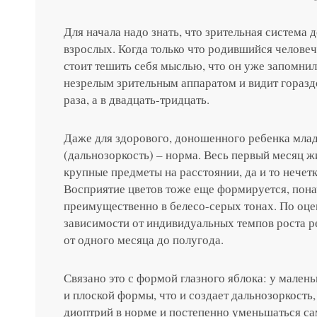
Для начала надо знать, что зрительная система д
взрослых. Когда только что родившийся человеч
стоит тешить себя мыслью, что он уже запомнил
незрелым зрительным аппаратом и видит гораздо
раза, а в двадцать-тридцать.
Даже для здорового, доношенного ребенка мла
(дальнозоркость) – норма. Весь первый месяц ж
крупные предметы на расстоянии, да и то нечет
Восприятие цветов тоже еще формируется, пона
преимущественно в белесо-серых тонах. По оце
зависимости от индивидуальных темпов роста ре
от одного месяца до полугода.
Связано это с формой глазного яблока: у мален
и плоской формы, что и создает дальнозоркость,
диоптрий в норме и постепенно уменьшаться сам