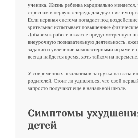
ученика. Жизнь ребенка кардинально меняется,
Я соглашаюсь на получение рассы
стрессом в первую очередь для двух систем орг
политикой конфиденциальности
Яндекс
G
Если нервная система попадает под воздействие
зрительная испытывает повышенные физические
Нажимая на кнопку «Отправить»,
Нажимая на кнопку «Отправить»,
Нажимая на кнопку «Отправить»,
Добавим к работе в классе предусмотренную ш
Я соглашаюсь на получение рассы
Я соглашаюсь на получение рассы
Я соглашаюсь на получение рассы
внеурочную познавательную деятельность, еж
политикой конфиденциальности
политикой конфиденциальности
политикой конфиденциальности
заданий и увлечение компьютерными играми и г
Нажимая на кнопку «Отправить»,
всегда найдется время, хоть тайком на перемене
Яндекс
G
Я соглашаюсь на получение рассы
политикой конфиденциальности
У современных школьников нагрузка на глаза и
родителей. Стоит ли удивляться, что свой перв
Консультация и прием у 
запросто получают еще в начальной школе.
+7 991 098-7
Симптомы ухудшения
детей