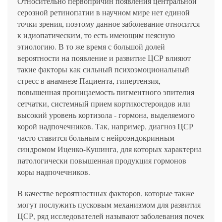
Относительно первопричин появления центральной
серозной ретинопатии в научном мире нет единой
точки зрения, поэтому данное заболевание относится
к идиопатическим, то есть имеющим неясную
этиологию. В то же время с большой долей
вероятности на появление и развитие ЦСР влияют
такие факторы как сильный психоэмоциональный
стресс в анамнезе Пациента, гипертензия,
повышенная проницаемость пигментного эпителия
сетчатки, системный прием кортикостероидов или
высокий уровень кортизола - гормона, выделяемого
корой надпочечников. Так, например, диагноз ЦСР
часто ставится больным с нейроэндокринным
синдромом Иценко-Кушинга, для которых характерна
патологически повышенная продукция гормонов
коры надпочечников.
В качестве вероятностных факторов, которые также
могут послужить пусковым механизмом для развития
ЦСР, ряд исследователей называют заболевания почек