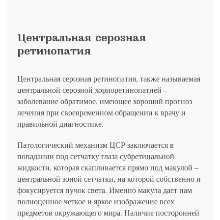
политикой конфиденциальности
на обработку
персональных данных
13.03.2006 №38-ФЗ на условиях и для целей, определенных
Я соглашаюсь на получение рассылки в соответствии с ФЗ от
Яндекс
Google
2GIS
Zoon
Я соглашаюсь на получение рассылки в соответствии с ФЗ от
политикой конфиденциальности
13.03.2006 №38-ФЗ на условиях и для целей, определенных
13.03.2006 №38-ФЗ на условиях и для целей, определенных
Нажимая на кнопку «Отправить», вы даете согласие
политикой конфиденциальности
политикой конфиденциальности
на обработку
персональных данных
Отправить
Yell
ПроДокторов
Центральная серозная
Я соглашаюсь на получение рассылки в соответствии с ФЗ от
Записаться
13.03.2006 №38-ФЗ на условиях и для целей, определенных
ретинопатия
Отправить
политикой конфиденциальности
Записаться
Центральная серозная ретинопатия, также называемая
Отправить
центральной серозной хориоретинопатией –
Консультация и прием у профессора
заболевание обратимое, имеющее хороший прогноз
Беликовой Е.И.
лечения при своевременном обращении к врачу и
+7 991 098-78-29
правильной диагностике.
Елена, персональный менеджер
Патологический механизм ЦСР заключается в
попадании под сетчатку глаза субретинальной
жидкости, которая скапливается прямо под макулой –
центральной зоной сетчатки, на которой собственно и
фокусируется пучок света. Именно макула дает нам
полноценное четкое и яркое изображение всех
предметов окружающего мира. Наличие посторонней