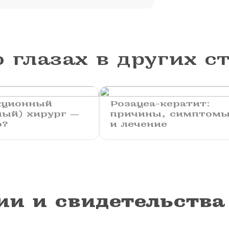
 глазах в других с
кционный
Розацеа-кератит:
ный) хирург ―
причины, симптом
о?
и лечение
ии и свидетельства