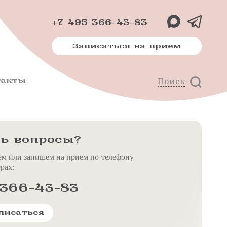
+7 495 366-43-83
Записаться на прием
такты
Поиск
х
м
ь вопросы?
ем или запишем на прием по телефону
рах:
 366-43-83
писаться