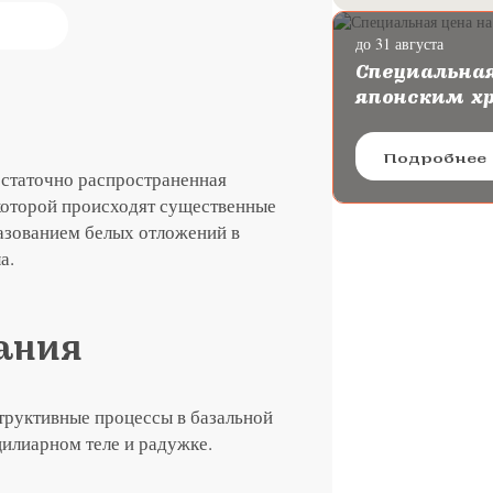
до 31 августа
ургию катаракты с
Специальная
oya
японским х
Подробнее
остаточно распространенная
которой происходят существенные
разованием белых отложений в
а.
ания
труктивные процессы в базальной
цилиарном теле и радужке.