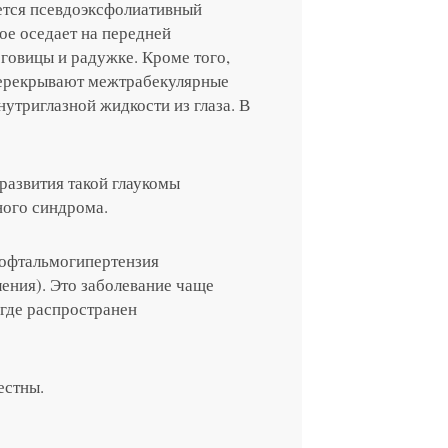
ется псевдоэксфолиативный
ое оседает на передней
говицы и радужке. Кроме того,
перекрывают межтрабекулярные
нутриглазной жидкости из глаза. В
азвития такой глаукомы
ного синдрома.
 офтальмогипертензия
ения). Это заболевание чаще
 где распространен
естны.