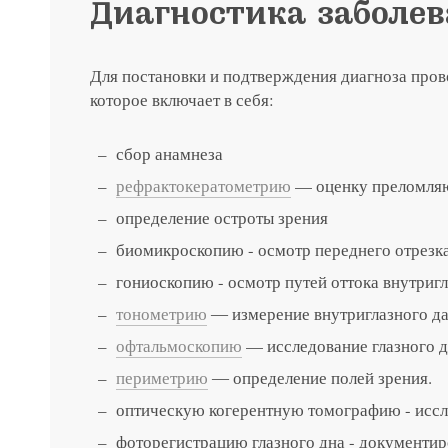
Диагностика заболе
Записатьс
Для постановки и подтверждения диагноза пров
которое включает в себя:
Заказать 
сбор анамнеза
Связаться
Оставить
Подать об
рефрактокератометрию
— оценку преломляю
определение остроты зрения
биомикроскопию - осмотр переднего отрезка
гониоскопию - осмотр путей оттока внутригл
тонометрию
― измерение внутриглазного д
офтальмоскопию
— исследование глазного 
периметрию
― определение полей зрения.
оптическую когерентную томографию - иссл
Нажимая на кнопку «Отправить»,
фоторегистрацию глазного дна - документир