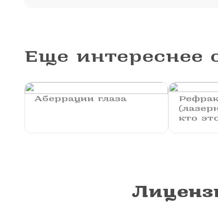
Еще интереснее о
Аберрации глаза
Рефра
(лазер
кто эт
Лиценз