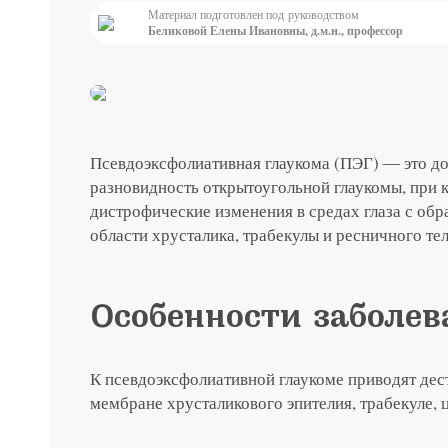
Материал подготовлен под руководством
Беликовой Елены Ивановны, д.м.н., профессор
до 31 августа
ты с
Специальная цена на хир
японским хрусталиком H
Подробнее
Псевдоэксфолиативная глаукома (ПЭГ) ― это д
разновидность открытоугольной глаукомы, при 
дистрофические изменения в средах глаза с об
области хрусталика, трабекулы и ресничного тел
Особенности заболев
К псевдоэксфолиативной глаукоме приводят дес
мембране хрусталикового эпителия, трабекуле, 