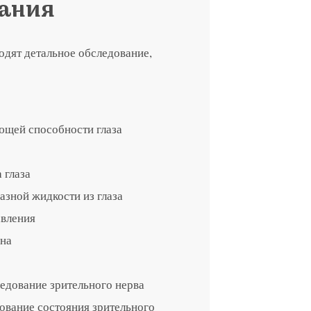
вания
я на прием в
одят детальное обследование,
линзы по реце
 с сотрудник
 отзыв
ращение или 
щей способности глаза
 глаза
азной жидкости из глаза
авления
дна
едование зрительного нерва
 вы даете согласие на обработку
персональных дан
ование состояния зрительного