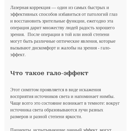
политикой конфиденциальности
на обработку
персональных данных
13.03.2006 №38-ФЗ на условиях и для целей, определенных
Я соглашаюсь на получение рассылки в соответствии с ФЗ от
Яндекс
Google
2GIS
Zoon
Я соглашаюсь на получение рассылки в соответствии с ФЗ от
Лазерная коррекция — один из самых быстрых и
политикой конфиденциальности
13.03.2006 №38-ФЗ на условиях и для целей, определенных
13.03.2006 №38-ФЗ на условиях и для целей, определенных
Нажимая на кнопку «Отправить», вы даете согласие
эффективных способов избавиться от патологий глаз
политикой конфиденциальности
политикой конфиденциальности
на обработку
персональных данных
Отправить
Yell
ПроДокторов
и восстановить зрительные функции, ежегодно эта
Я соглашаюсь на получение рассылки в соответствии с ФЗ от
Записаться
операция дарит множеству людей радость хорошего
13.03.2006 №38-ФЗ на условиях и для целей, определенных
Отправить
политикой конфиденциальности
зрения. После операции в той или иной степени
Записаться
могут быть различные оптические явления, которые
вызывают дискомфорт и жалобы на зрения - гало-
Отправить
эффект.
Консультация и прием у профессора
Беликовой Е.И.
Что такое гало-эффект
+7 991 098-78-29
Елена, персональный менеджер
Этот симптом проявляется в виде искажения
восприятия источников света и напоминает нимбы.
Чаще всего это состояние возникает в темноте: вокруг
источника света образовываются лучи разных
размеров и разной степени яркости.
Пациенты, испытывающие данный эффект, могут