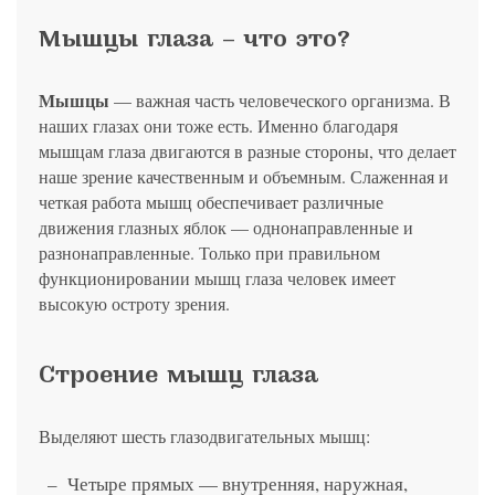
политикой конфиденциальности
на обработку
персональных данных
13.03.2006 №38-ФЗ на условиях и для целей, определенных
Я соглашаюсь на получение рассылки в соответствии с ФЗ от
Яндекс
Google
2GIS
Zoon
Я соглашаюсь на получение рассылки в соответствии с ФЗ от
политикой конфиденциальности
Мышцы глаза – что это?
13.03.2006 №38-ФЗ на условиях и для целей, определенных
13.03.2006 №38-ФЗ на условиях и для целей, определенных
Нажимая на кнопку «Отправить», вы даете согласие
политикой конфиденциальности
политикой конфиденциальности
на обработку
персональных данных
Отправить
Yell
ПроДокторов
Я соглашаюсь на получение рассылки в соответствии с ФЗ от
Мышцы
— важная часть человеческого организма. В
Записаться
13.03.2006 №38-ФЗ на условиях и для целей, определенных
Отправить
наших глазах они тоже есть. Именно благодаря
политикой конфиденциальности
Записаться
мышцам глаза двигаются в разные стороны, что делает
наше зрение качественным и объемным. Слаженная и
Отправить
четкая работа мышц обеспечивает различные
Консультация и прием у профессора
движения глазных яблок — однонаправленные и
Беликовой Е.И.
разнонаправленные. Только при правильном
+7 991 098-78-29
функционировании мышц глаза человек имеет
Елена, персональный менеджер
высокую остроту зрения.
Строение мышц глаза
Выделяют шесть глазодвигательных мышц:
Четыре прямых — внутренняя, наружная,