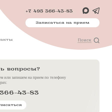
+7 495 366-43-83
Записаться на прием
такты
Поиск
х
м
ь вопросы?
ем или запишем на прием по телефону
рах:
 366-43-83
писаться