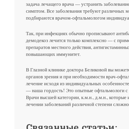
Нажимая на кнопку «Отправить»,
задача лечащего врача — устранить заболевани
симптом. Все заболевания требуют различных м
Я соглашаюсь на получение рассы
подбираются врачом-офтальмологом индивидуа
политикой конфиденциальности
Яндекс
G
Так, при инфекциях обычно прописывают антиб
Нажимая на кнопку «Отправить»,
Нажимая на кнопку «Отправить»,
Нажимая на кнопку «Отправить»,
демодекоз лечится только комплексно — с при
Я соглашаюсь на получение рассы
Я соглашаюсь на получение рассы
Я соглашаюсь на получение рассы
препаратов местного действия, антигистаминных
политикой конфиденциальности
политикой конфиденциальности
политикой конфиденциальности
Нажимая на кнопку «Отправить»,
повышающих иммунитет.
Яндекс
G
Я соглашаюсь на получение рассы
политикой конфиденциальности
В Глазной клинике доктора Беликовой вы может
органов зрения и при необходимости врач-офта
Консультация и прием у 
лечение исходя из индивидуальных особенност
— наша гордость! Это опытные офтальмологи с
Врачи высшей категории, к.м.н., д.м.н., которы
+7 991 098-7
лечении заболеваний различной степени сложно
Связанные статьи: