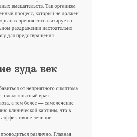
вных вмешательств. Так организм
твенный процесс, который не должен
 органах зрения сигнализирует о
я на прием в
льном раздражении настоятельно
огу для предотвращения
линзы по реце
 с сотрудник
 отзыв
ращение или 
ие зуда век
бавиться от неприятного симптома
т только опытный врач-
ноза, а тем более — самолечение
нию клинической картины, что в
 эффективное лечение.
 проводиться различно. Главная