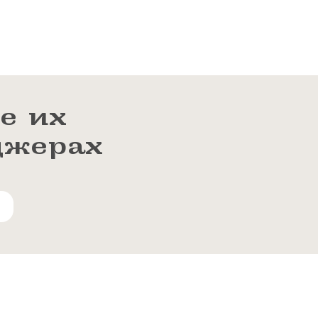
е их
джерах