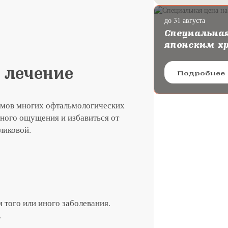
до 31 августа
ургию катаракты с
Специальная
oya
японским х
 лечение
Подробнее
мов многих офтальмологических
тного ощущения и избавиться от
еликовой.
 того или иного заболевания.
.