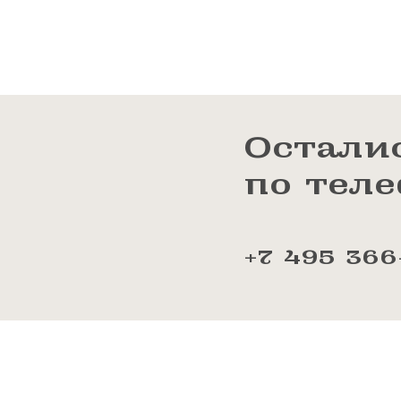
Остали
по тел
+7 495 366