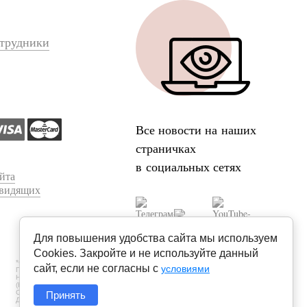
трудники
Все новости на наших
страничках
в социальных сетях
йта
овидящих
Для повышения удобства сайта мы используем
Cookies. Закройте и не используйте данный
*СУБЪЕКТ ПДН УСТАНОВИЛ ЗАПРЕТ НА ПЕРЕДАЧУ (КРОМЕ
сайт, если не согласны с
условиями
ПРЕДОСТАВЛЕНИЯ ДОСТУПА) ЕГО ПДН ОПЕРАТОРОМ
НЕОГРАНИЧЕННОМУ КРУГУ ЛИЦ, А ТАКЖЕ ЗАПРЕТЫ НА ОБРАБОТКУ
(КРОМЕ ПОЛУЧЕНИЯ ДОСТУПА) ИХ НЕОГРАНИЧЕННЫМ КРУГОМ ЛИЦ
СОГЛАСНО СТ. 10.1 ФЕДЕРАЛЬНОГО ЗАКОНА «О ПЕРСОНАЛЬНЫХ
Принять
ДАННЫХ» ОТ 27.07.2006 N152-ФЗ