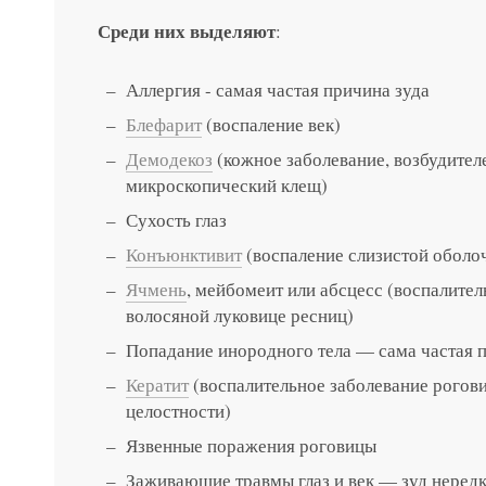
Среди них выделяют
:
Аллергия - самая частая причина зуда
Блефарит
(воспаление век)
Демодекоз
(кожное заболевание, возбудител
микроскопический клещ)
Сухость глаз
Конъюнктивит
(воспаление слизистой оболоч
Ячмень
, мейбомеит или абсцесс (воспалител
волосяной луковице ресниц)
Попадание инородного тела — сама частая 
Кератит
(воспалительное заболевание рогови
целостности)
Язвенные поражения роговицы
Заживающие травмы глаз и век — зуд нередк