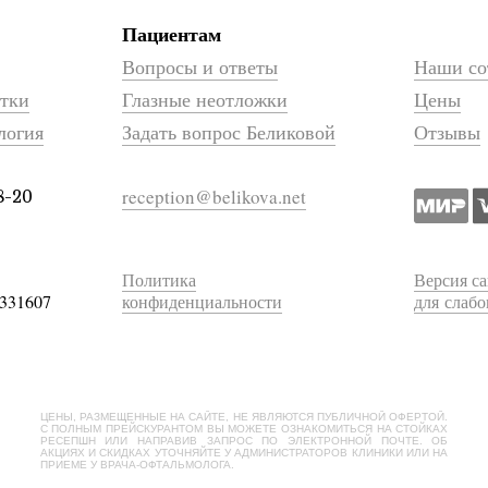
Пациентам
Вопросы и ответы
Наши со
атки
Глазные неотложки
Цены
логия
Задать вопрос Беликовой
Отзывы
reception@belikova.net
8-20
Политика
Версия са
331607
конфиденциальности
для слаб
ЦЕНЫ, РАЗМЕЩЕННЫЕ НА САЙТЕ, НЕ ЯВЛЯЮТСЯ ПУБЛИЧНОЙ ОФЕРТОЙ.
С ПОЛНЫМ ПРЕЙСКУРАНТОМ ВЫ МОЖЕТЕ ОЗНАКОМИТЬСЯ НА СТОЙКАХ
РЕСЕПШН ИЛИ НАПРАВИВ ЗАПРОС ПО ЭЛЕКТРОННОЙ ПОЧТЕ. ОБ
АКЦИЯХ И СКИДКАХ УТОЧНЯЙТЕ У АДМИНИСТРАТОРОВ КЛИНИКИ ИЛИ НА
ПРИЕМЕ У ВРАЧА-ОФТАЛЬМОЛОГА.