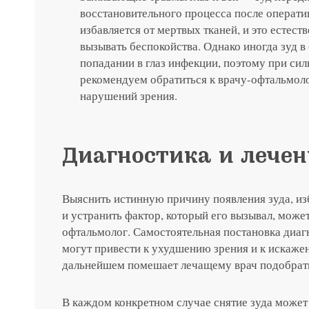
восстановительного процесса после операти
избавляется от мертвых тканей, и это естес
вызывать беспокойства. Однако иногда зуд в
Записатьс
попадании в глаз инфекции, поэтому при си
рекомендуем обратиться к врачу-офтальмол
Заказать 
нарушений зрения.
Связаться
Оставить
Подать об
Диагностика и лечен
Выяснить истинную причину появления зуда, из
и устранить фактор, который его вызывал, може
офтальмолог. Самостоятельная постановка диаг
могут привести к ухудшению зрения и к искаже
дальнейшем помешает лечащему врач подобрать
В каждом конкретном случае снятие зуда может