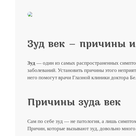
до 31 августа
ты с
Специальная цена на хир
японским хрусталиком H
Зуд век — причины и
Подробнее
Зуд
— один из самых распространенных симпто
заболеваний. Установить причины этого неприя
него помогут врачи Глазной клиники доктора Б
Причины зуда век
Сам по себе зуд — не патология, а лишь симптом
Причин, которые вызывают зуд, довольно много