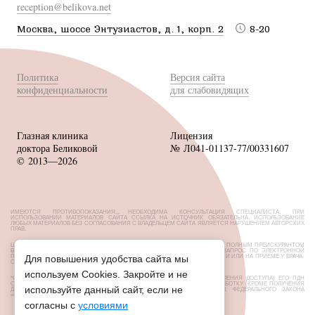
reception@belikova.net
Москва, шоссе Энтузиастов, д. 1, корп. 2
8-20
Политика
Версия сайта
конфиденциальности
для слабовидящих
Глазная клиника
Лицензия
доктора Беликовой
№ Л041-01137-77/00331607
© 2013—2026
ИМЕЮТСЯ ПРОТИВОПОКАЗАНИЯ, НЕОБХОДИМА КОНСУЛЬТАЦИЯ СПЕЦИАЛИСТА. ПРИ
ИСПОЛЬЗОВАНИИ МАТЕРИАЛОВ САЙТА ССЫЛКА НА ИСТОЧНИК ОБЯЗАТЕЛЬНА. ИСПОЛЬЗОВАНИЕ
ЛЮБЫХ МАТЕРИАЛОВ БЕЗ СОГЛАСОВАНИЯ С ВЛАДЕЛЬЦЕМ САЙТА ЯВЛЯЕТСЯ НАРУШЕНИЕМ АВТОРСКИХ
ПРАВ.
ЦЕНЫ, РАЗМЕЩЕННЫЕ НА САЙТЕ, НЕ ЯВЛЯЮТСЯ ПУБЛИЧНОЙ ОФЕРТОЙ. С ПОЛНЫМ ПРЕЙСКУРАНТОМ
ВЫ МОЖЕТЕ ОЗНАКОМИТЬСЯ НА СТОЙКАХ РЕСЕПШН ИЛИ НАПРАВИВ ЗАПРОС ПО ЭЛЕКТРОННОЙ
ПОЧТЕ. ОБ АКЦИЯХ И СКИДКАХ УТОЧНЯЙТЕ У АДМИНИСТРАТОРОВ КЛИНИКИ ИЛИ НА ПРИЕМЕ У ВРАЧА-
Для повышения удобства сайта мы
ОФТАЛЬМОЛОГА.
используем Cookies. Закройте и не
*СУБЪЕКТ ПДН УСТАНОВИЛ ЗАПРЕТ НА ПЕРЕДАЧУ (КРОМЕ ПРЕДОСТАВЛЕНИЯ ДОСТУПА) ЕГО ПДН
ОПЕРАТОРОМ НЕОГРАНИЧЕННОМУ КРУГУ ЛИЦ, А ТАКЖЕ ЗАПРЕТЫ НА ОБРАБОТКУ (КРОМЕ ПОЛУЧЕНИЯ
используйте данный сайт, если не
ДОСТУПА) ИХ НЕОГРАНИЧЕННЫМ КРУГОМ ЛИЦ СОГЛАСНО СТ. 10.1 ФЕДЕРАЛЬНОГО ЗАКОНА
«О ПЕРСОНАЛЬНЫХ ДАННЫХ» ОТ 27.07.2006 N152-ФЗ
согласны с
условиями