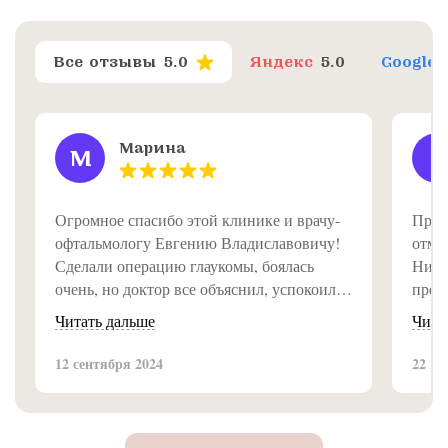
Все отзывы
5.0
Яндекс
5.0
Google
Марина
М
Г
Огромное спасибо этой клинике и врачу-
Приш
офтальмологу Евгению Владиславовичу!
отме
Сделали операцию глаукомы, боялась
Ника
очень, но доктор все объяснил, успокоил,
пред
и операция прошла быстро и
для 
Читать дальше
Чита
безболезненно. Теперь вижу отлично!
Выяв
Рекомендую всем!.
расст
12 сентября 2024
22 ию
что с
лечит
знач