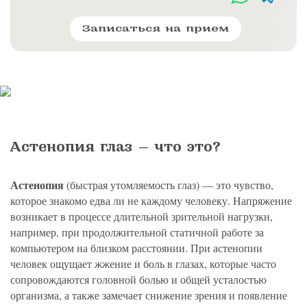
политикой конфиденциальности
на обработку
персональных данных
13.03.2006 №38-ФЗ на условиях и для целей, определенных
Я соглашаюсь на получение рассылки в соответствии с ФЗ от
Яндекс
Google
2GIS
Zoon
Я соглашаюсь на получение рассылки в соответствии с ФЗ от
политикой конфиденциальности
13.03.2006 №38-ФЗ на условиях и для целей, определенных
13.03.2006 №38-ФЗ на условиях и для целей, определенных
Нажимая на кнопку «Отправить», вы даете согласие
Записаться на прием
политикой конфиденциальности
политикой конфиденциальности
на обработку
персональных данных
Отправить
Yell
ПроДокторов
Я соглашаюсь на получение рассылки в соответствии с ФЗ от
Записаться
13.03.2006 №38-ФЗ на условиях и для целей, определенных
Отправить
политикой конфиденциальности
Записаться
Отправить
Консультация и прием у профессора
Астенопия глаз — что это?
Беликовой Е.И.
+7 991 098-78-29
Астенопия
(быстрая утомляемость глаз) — это чувство,
Елена, персональный менеджер
которое знакомо едва ли не каждому человеку. Напряжение
возникает в процессе длительной зрительной нагрузки,
например, при продолжительной статичной работе за
компьютером на близком расстоянии. При астенопии
человек ощущает жжение и боль в глазах, которые часто
сопровождаются головной болью и общей усталостью
организма, а также замечает снижение зрения и появление