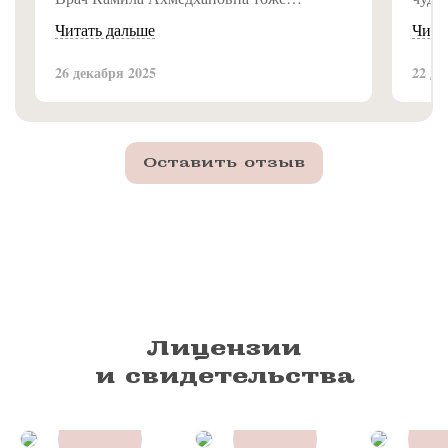
замечательная, всё объяснила доступно и
Читать дальше
Чита
подробно. Впечатление от клиники самое
приятное, рекомендую!
26 декабря 2025
22 де
Оставить отзыв
Лицензии
и свидетельства