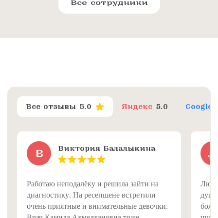
Все сотрудники
Все отзывы
5.0
Яндекс
5.0
Google
Виктория Балалыкина
В
Л
Работаю неподалёку и решила зайти на
Люди
диагностику. На ресепшене встретили
душе
очень приятные и внимательные девочки.
болею
Врач Камила Ахмедхановна тоже
чуде