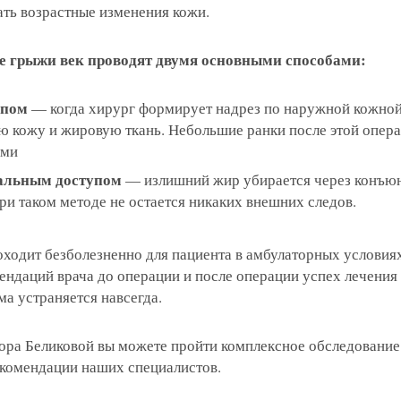
ать возрастные изменения кожи.
лки в соответствии с ФЗ от 13.03.2006 №38-ФЗ на 
oogle
2GIS
Zoon
Yell
е грыжи век проводят двумя основными способами:
 вы даете согласие на обработку
персональных дан
 вы даете согласие на обработку
 вы даете согласие на обработку
персональных дан
персональных дан
упом
— когда хирург формирует надрез по наружной кожной
лки в соответствии с ФЗ от 13.03.2006 №38-ФЗ на 
лки в соответствии с ФЗ от 13.03.2006 №38-ФЗ на 
лки в соответствии с ФЗ от 13.03.2006 №38-ФЗ на 
Записаться
ю кожу и жировую ткань. Небольшие ранки после этой опер
 вы даете согласие на обработку
персональных дан
ыми
oogle
2GIS
Zoon
Yell
лки в соответствии с ФЗ от 13.03.2006 №38-ФЗ на 
альным доступом
— излишний жир убирается через конъю
ри таком методе не остается никаких внешних следов.
Отправить
Записаться
Отправить
профессора Беликовой Е.И.
оходит безболезненно для пациента в амбулаторных условия
Отправить
ендаций врача до операции и после операции успех лечения
8-29
ма устраняется навсегда.
Елена, персональный 
тора Беликовой вы можете пройти комплексное обследование
комендации наших специалистов.