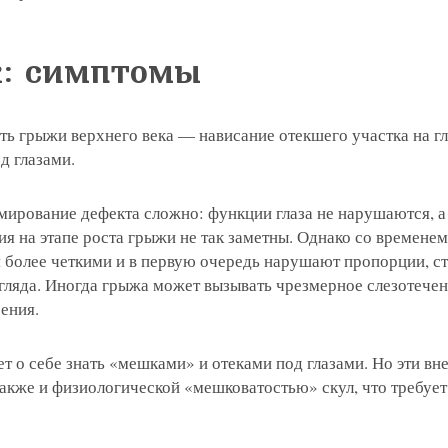
к: симптомы
ь грыжи верхнего века — нависание отекшего участка на гла
 глазами.
мирование дефекта сложно: функции глаза не нарушаются, а
я на этапе роста грыжи не так заметны. Однако со временем
 более четкими и в первую очередь нарушают пропорции, ст
ляда. Иногда грыжа может вызывать чрезмерное слезотечени
ения.
т о себе знать «мешками» и отеками под глазами. Но эти в
акже и физиологической «мешковатостью» скул, что требует