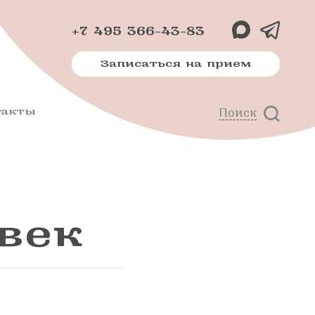
+7 495 366-43-83
Записаться на прием
такты
Поиск
х
м
век