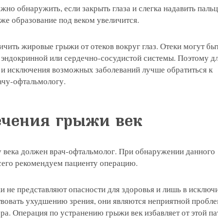
но обнаружить, если закрыть глаза и слегка надавить паль
ыже образование под веком увеличится.
я на прием в
чить жировые грыжи от отеков вокруг глаз. Отеки могут бы
, эндокринной или сердечно-сосудистой системы. Поэтому д
линзы по реце
 и исключения возможных заболеваний лучше обратиться к
ачу-офтальмологу.
 с сотрудник
 отзыв
ращение или 
чения грыжи век
 века должен врач-офтальмолог. При обнаружении данного
сего рекомендуем пациенту операцию.
и не представляют опасности для здоровья и лишь в исключ
твовать ухудшению зрения, они являются неприятной пробл
ра. Операция по устранению грыжи век избавляет от этой па
 вы даете согласие на обработку
персональных дан