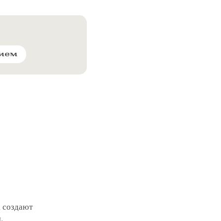
рием
, создают
.