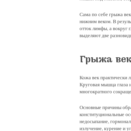
Сама по себе грыжа ве
нижним веком. В резул
отток лимфы, а вокруг 
выделяют две разновид
Грыжа ве
Кожа век практически 
Круговая мышца глаза и
многократного сокраще
Основные причины обра
конституциональные ос
недосыпание, гормонал
излучение, курение и у