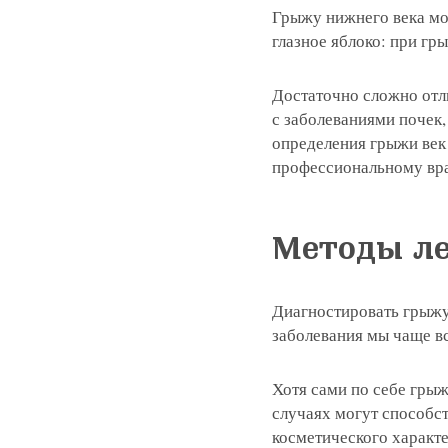
Грыжу нижнего века мож
глазное яблоко: при гр
Записатьс
Достаточно сложно отли
с заболеваниями почек
Заказать 
определения грыжи век
профессиональному вр
Связаться
Оставить
Подать об
Методы ле
Диагностировать грыжу
заболевания мы чаще в
Хотя сами по себе грыж
случаях могут способс
косметического характе
Нажимая на кнопку «Отправить»,