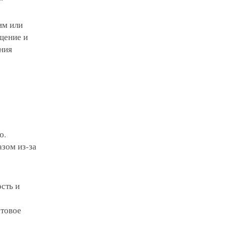
им или
щение и
ания
ю.
азом из-за
сть и
етовое