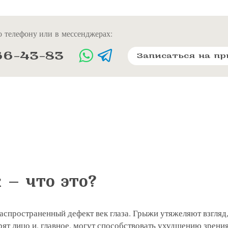
 телефону или в мессенджерах:
66-43-83
Записаться на п
 — что это?
спространенный дефект век глаза. Грыжи утяжеляют взгляд
рят лицо и, главное, могут способствовать ухудшению зрения