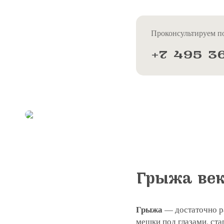
Проконсультируем по
+7 495 3
Грыжа век
Грыжа
— достаточно ра
мешки под глазами, ста