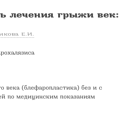
ь лечения грыжи век:
икова Е.И.
рохалязиса
о века (блефаропластика) без и с
ей по медицинским показаниям