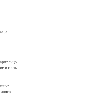
з, а
арят лицо
е и стать
нешние
 иного