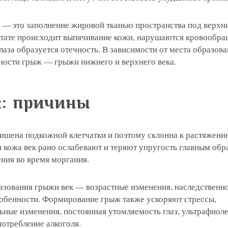
к — это заполнение жировой тканью пространства под верхн
ьтате происходит выпячивание кожи, нарушаются кровообра
глаза образуется отечность. В зависимости от места образов
ности грыж — грыжи нижнего и верхнего века.
к: причины
лишена подкожной клетчатки и поэтому склонна к растяжени
 кожа век рано ослабевают и теряют упругость главным обр
ния во время моргания.
зования грыжи век — возрастные изменения, наследственно
обенности. Формирование грыж также ускоряют стрессы,
ьные изменения, постоянная утомляемость глаз, ультрафиол
потребление алкоголя.