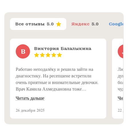
Все отзывы
5.0
Яндекс
5.0
Google
Виктория Балалыкина
В
Л
Работаю неподалёку и решила зайти на
Люди
диагностику. На ресепшене встретили
душе
очень приятные и внимательные девочки.
болею
Врач Камила Ахмедхановна тоже
чуде
замечательная, всё объяснила доступно и
Читать дальше
Чита
подробно. Впечатление от клиники самое
приятное, рекомендую!
26 декабря 2025
22 де