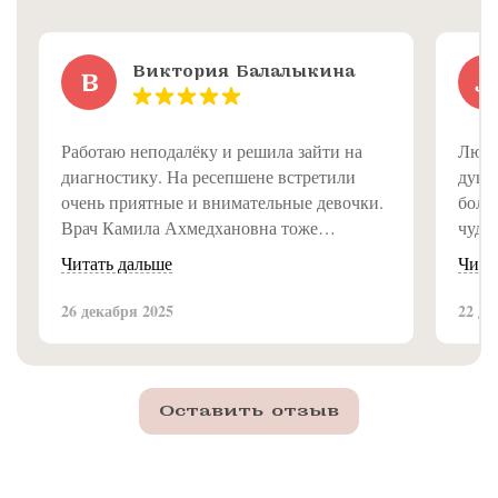
Виктория Балалыкина
В
Л
Работаю неподалёку и решила зайти на
Люди
диагностику. На ресепшене встретили
душе
очень приятные и внимательные девочки.
болею
Врач Камила Ахмедхановна тоже
чуде
замечательная, всё объяснила доступно и
Читать дальше
Чита
подробно. Впечатление от клиники самое
приятное, рекомендую!
26 декабря 2025
22 де
Оставить отзыв