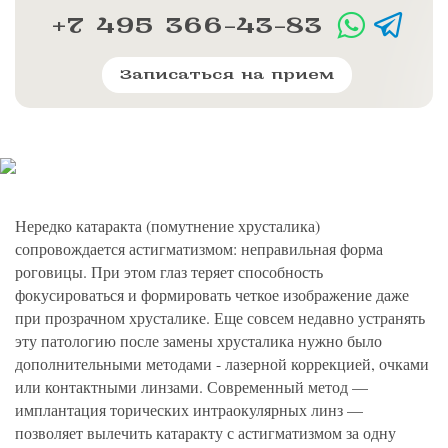
политикой конфиденциальности
на обработку
персональных данных
13.03.2006 №38-ФЗ на условиях и для целей, определенных
Я соглашаюсь на получение рассылки в соответствии с ФЗ от
+7 495 366-43-83
Яндекс
Google
2GIS
Zoon
Я соглашаюсь на получение рассылки в соответствии с ФЗ от
политикой конфиденциальности
13.03.2006 №38-ФЗ на условиях и для целей, определенных
13.03.2006 №38-ФЗ на условиях и для целей, определенных
Нажимая на кнопку «Отправить», вы даете согласие
политикой конфиденциальности
политикой конфиденциальности
на обработку
персональных данных
Отправить
Yell
ПроДокторов
Записаться на прием
Я соглашаюсь на получение рассылки в соответствии с ФЗ от
Записаться
13.03.2006 №38-ФЗ на условиях и для целей, определенных
Отправить
политикой конфиденциальности
Записаться
Отправить
Консультация и прием у профессора
Беликовой Е.И.
Нередко катаракта (помутнение хрусталика)
сопровождается астигматизмом: неправильная форма
+7 991 098-78-29
роговицы. При этом глаз теряет способность
Елена, персональный менеджер
фокусироваться и формировать четкое изображение даже
при прозрачном хрусталике. Еще совсем недавно устранять
эту патологию после замены хрусталика нужно было
дополнительными методами - лазерной коррекцией, очками
или контактными линзами. Современный метод —
имплантация торических интраокулярных линз —
позволяет вылечить катаракту с астигматизмом за одну