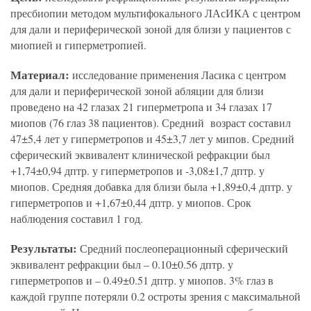
пресбиопии методом мультифокального ЛАсИКА с центром
для дали и периферической зоной для близи у пациентов с
миопией и гиперметропией.
Материал:
исследование применения Ласика с центром
для дали и периферической зоной абляции для близи
проведено на 42 глазах 21 гиперметропа и 34 глазах 17
миопов (76 глаз 38 пациентов). Средний возраст составил
47±5,4 лет у гиперметропов и 45±3,7 лет у мипов. Средний
сферический эквивалент клинической рефракции был
+1,74±0,94 дптр. у гиперметропов и -3,08±1,7 дптр. у
миопов. Средняя добавка для близи была +1,89±0,4 дптр. у
гиперметропов и +1,67±0,44 дптр. у миопов. Срок
наблюдения составил 1 год.
Результаты:
Средний послеоперационный сферический
эквивалент рефракции был – 0.10±0.56 дптр. у
гиперметропов и – 0.49±0.51 дптр. у миопов. 3% глаз в
каждой группе потеряли 0.2 остроты зрения с максимальной