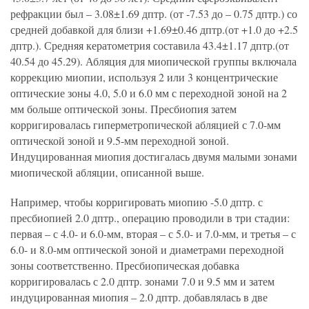
рефракции был – 3.08±1.69 дптр. (от -7.53 до – 0.75 дптр.) со
средней добавкой для близи +1.69±0.46 дптр.(от +1.0 до +2.5
дптр.). Средняя кератометрия составила 43.4±1.17 дптр.(от
40.54 до 45.29). Абляция для миопической группы включала
коррекцию миопии, используя 2 или 3 концентрические
оптические зоны 4.0, 5.0 и 6.0 мм с переходной зоной на 2
мм больше оптической зоны. Пресбиопия затем
корригировалась гиперметропической абляцией с 7.0-мм
оптической зоной и 9.5-мм переходной зоной.
Индуцированная миопия достигалась двумя малыми зонами
миопической абляции, описанной выше.
Например, чтобы корригировать миопию -5.0 дптр. с
пресбиопией 2.0 дптр., операцию проводили в три стадии:
первая – с 4.0- и 6.0-мм, вторая – с 5.0- и 7.0-мм, и третья – с
6.0- и 8.0-мм оптической зоной и диаметрами переходной
зоны соответственно. Пресбиопическая добавка
корригировалась с 2.0 дптр. зонами 7.0 и 9.5 мм и затем
индуцированная миопия – 2.0 дптр. добавлялась в две