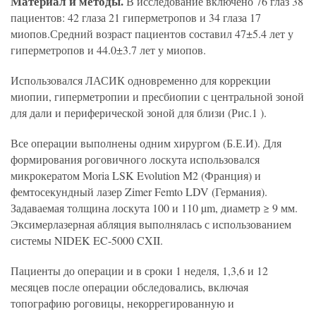
Материал и методы.
В исследование включено 76 глаз 38
пациентов: 42 глаза 21 гиперметропов и 34 глаза 17
миопов.Средний возраст пациентов составил 47±5.4 лет у
гиперметропов и 44.0±3.7 лет у миопов.
Использовался ЛАСИК одновременно для коррекции
миопии, гиперметропии и пресбиопии с центральной зоной
для дали и периферической зоной для близи (Рис.1 ).
Все операции выполнены одним хирургом (Б.Е.И). Для
формирования роговичного лоскута использовался
микрокератом Moria LSK Evolution M2 (Франция) и
фемтосекундный лазер Zimer Femto LDV (Германия).
Задаваемая толщина лоскута 100 и 110 µm, диаметр ≥ 9 мм.
Эксимерлазерная абляция выполнялась с использованием
системы NIDEK EC-5000 CXII.
Пациенты до операции и в сроки 1 неделя, 1,3,6 и 12
месяцев после операции обследовались, включая
топографию роговицы, некоррегированную и