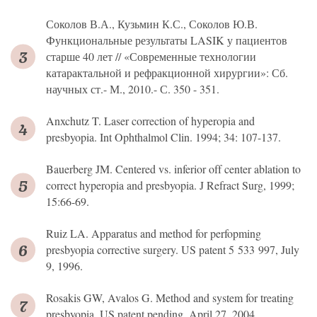
Соколов В.А., Кузьмин К.С., Соколов Ю.В.
Функциональные результаты LASIK у пациентов
старше 40 лет // «Современные технологии
катарактальной и рефракционной хирургии»: Сб.
научных ст.- М., 2010.- С. 350 - 351.
Anxchutz T. Laser correction of hyperopia and
presbyopia. Int Ophthalmol Clin. 1994; 34: 107-137.
Bauerberg JM. Centered vs. inferior off center ablation to
correct hyperopia and presbyopia. J Refract Surg, 1999;
15:66-69.
Ruiz LA. Apparatus and method for perfopming
presbyopia corrective surgery. US patent 5 533 997, July
9, 1996.
Rosakis GW, Avalos G. Method and system for treating
presbyopia. US patent pending. April 27, 2004.