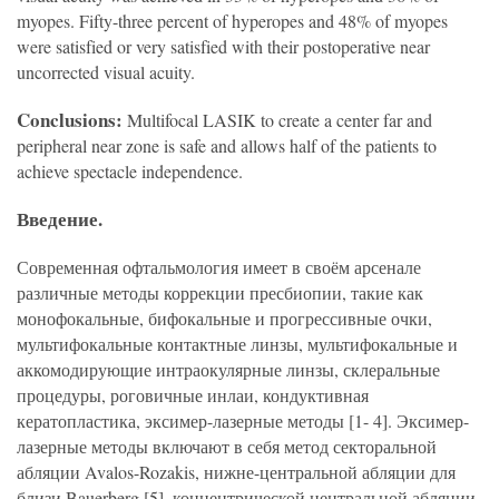
myopes. Fifty-three percent of hyperopes and 48% of myopes
were satisfied or very satisfied with their postoperative near
uncorrected visual acuity.
Conclusions:
Multifocal LASIK to create a center far and
peripheral near zone is safe and allows half of the patients to
achieve spectacle independence.
Введение.
Современная офтальмология имеет в своём арсенале
различные методы коррекции пресбиопии, такие как
монофокальные, бифокальные и прогрессивные очки,
мультифокальные контактные линзы, мультифокальные и
аккомодирующие интраокулярные линзы, склеральные
процедуры, роговичные инлаи, кондуктивная
кератопластика, эксимер-лазерные методы [1- 4]. Эксимер-
лазерные методы включают в себя метод секторальной
абляции Avalos-Rozakis, нижне-центральной абляции для
близи Bauerberg [5], концентрической центральной абляции