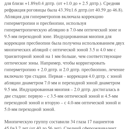
для близи +1.89±0.4 дптр. (от +1.0 до + 2.5 дптр.). Средняя
рефракция роговицы была 43.39±1.6 дптр.(от 40.59 до 46.8).
Абляция для гиперметропов включала коррекцию
гиперметропии и пресбиопии, используя
гиперметропическую абляцию в 7.0-мм оптический зоне и
9.5-мм переходной зоне. Индуцированная миопия для
коррекции пресбиопии была получена использованием двух
миопических абляций с оптической зоной 3.5 и 4.0 мм с
транзиторной зоной на 1 мм больше, чем соответствующие
оптические зоны. Например, чтобы корригировать
гиперметропию + 2.0 дптр. и 2.0 дптр. пресбиопию, лечение
включало три стадии. Первая – коррекция 4.0 дптр. с зоной
абляции диаметром 7.0 мм и переходной зоной диаметром
9.5 мм. Индуцированная миопия – 2.0 дптр. достигалась в
две стадии: первую – с 3.5-мм оптической зоной и 4.5-мм
переходной зоной и вторую – с 4.0-мм оптической зоной и
5.0-мм переходной зоной.
Миопическую группу составили 34 глаза 17 пациентов
45.0±3.7 лет (от 40 до 56 лет). Средний сфероэквивалент