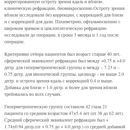
коррегированную остроту зрения вдаль и вблизи,
клиническую рефракцию, биомикроскопию.Остроту зрения
вблизи исследовали без коррекции, с коррекцией для близи
и с коррекцией для дали. Пахиметрию, офтальмоскопию с
широким зрачком и циклоплегическую рефракцию
исследовали до операции, в сроки 3 месяца и 1 год после
операции.
Критериями отбора пациентов был возраст старше 40 лет,
сферический эквивалент рефракции был между +0.75 и +4.0
дптр. для гиперметропической группы и между – 7.23 и –
0.75 дптр. для миопической группы, цилиндр – не выше 2.0
дптр. и острота зрения вдаль с коррекцией 0.4 и выше.
Добавка для близи + 1.0 дптр. и более для зрения вблизи
требовалась во всех случаях.
Гиперметропическую группу составили 42 глаза 21
пациента со средним возрастом 47±5.4 лет (от 38 до 62 лет).
Средний сферический эквивалент рефракции был +
1.74±0.94 дптр.(от + 0.75 до + 4.0 дптр.) со средней добавкой