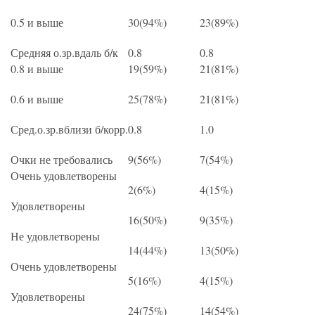
0.5 и выше
30(94%)
23(89%)
Средняя о.зр.вдаль б/к
0.8
0.8
0.8 и выше
19(59%)
21(81%)
0.6 и выше
25(78%)
21(81%)
Сред.о.зр.вблизи б/корр.
0.8
1.0
Очки не требовались
9(56%)
7(54%)
Очень удовлетворены
2(6%)
4(15%)
Удовлетворены
16(50%)
9(35%)
Не удовлетворены
14(44%)
13(50%)
Очень удовлетворены
5(16%)
4(15%)
Удовлетворены
24(75%)
14(54%)