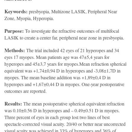
Keywords:
presbyopia, Multizone LASIK, Peripheral Near
Zone, Myopia, Hyperopia.
Purpose:
To investigate the refractive outcomes of multifocal
LASIK to create a center far, peripheral near zone in presbyopia.
Methods:
The trial included 42 eyes of 21 hyperopes and 34
eyes 17 myopes. Mean patients age was 47±5,4 years for
hyperopes and 45±3,7 years for myopes.Mean refraction spherical
equivalent was +1,74±0,94 D in hyperopes and -3,08±1,7D in
myopes. The mean baseline addition was +1,89±0,4 D in
hyperopes and +1,67±0,44 D in myopes. One-year postoperative
outcomes are reported.
Results:
The mean postoperative spherical equivalent refraction
was 0.10±0.56 D in hyperopes and – 0.49±0.51 D in myopes.
Three percent of eyes in each group lost two lines of best
spectacle-corrected visual acuity. 20/40 or better near uncorrected
visual acuity was achieved in 33% of hyperopes and 36% of