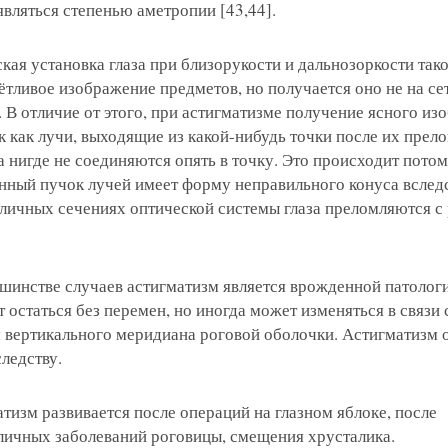
 являться степенью аметропии [43,44].
кая установка глаза при близорукости и дальнозоркости тако
ётливое изображение предметов, но получается оно не на сет
. В отличие от этого, при астигматизме получение ясного и
 как лучи, выходящие из какой-нибудь точки после их прел
а нигде не соединяются опять в точку. Это происходит потом
нный пучок лучей имеет форму неправильного конуса вследс
зличных сечениях оптической системы глаза преломляются с
инстве случаев астигматизм является врожденной патологи
 остаться без перемен, но иногда может изменяться в связи 
вертикального меридиана роговой оболочки. Астигматизм 
следству.
изм развивается после операций на глазном яблоке, после
зличных заболеваний роговицы, смещения хрусталика.