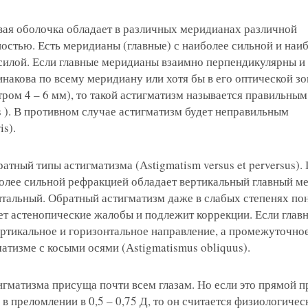
вая оболочка обладает в различных меридианах различной
стью. Есть меридианы (главные) с наиболее сильной и наи
я на прием в
илой. Если главные меридианы взаимно перпендикулярны и
накова по всему меридиану или хотя бы в его оптической 
линзы по реце
ром 4 – 6 мм), то такой астигматизм называется правильным
is ). В противном случае астигматизм будет неправильным
 с сотрудник
 отзыв
ращение или 
is).
атный типы астигматизма (Аstigmatism versus et perversus).
олее сильной рефракцией обладает вертикальный главный м
нтальный. Обратный астигматизм даже в слабых степенях по
ет астенопические жалобы и подлежит коррекции. Если глав
ртикальное и горизонтальное направление, а промежуточно
матизме с косыми осями (Аstigmatismus obliquus).
игматизма присуща почти всем глазам. Но если это прямой 
в преломлении в 0,5 – 0,75 Д, то он считается физиологичес
 вы даете согласие на обработку
персональных дан