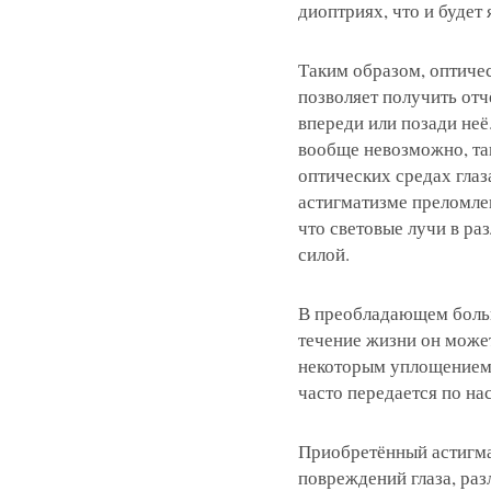
диоптриях, что и будет
Таким образом, оптичес
позволяет получить отч
впереди или позади неё
вообще невозможно, так
оптических средах глаз
астигматизме преломле
что световые лучи в ра
силой.
В преобладающем больш
течение жизни он может
некоторым уплощением 
часто передается по на
Приобретённый астигмат
повреждений глаза, ра