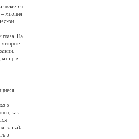
а является
и – миопия
ческой
 глаза. На
 которые
оянии.
, которая
ящиеся
е
аз в
ого, как
тся
я точка).
ть в