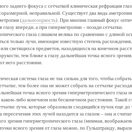
ого заднего фокуса с сетчаткой клиническая рефракция глаз
есоразмерной, неправильной. Существует два вида аметропи
метропия (
дальнозоркость
). При миопии главный фокус опти
в глазу впереди, а при гиперметропии – позади сетчатки.
пического глаза слишком велика по сравнению с длиной оси
ться только лучи, имеющие известную степень расхождения,
 или светящихся предметов, находящихся на конечном расст
рукости, тем ближе к глазу дальнейшая точка ясного зрения
от него расстоянии.
ическая система глаза не так сильна для того, чтобы собрать
етчатке, тем более она не может собрать на сетчатке расход
альнейшая точка ясного зрения гиперметропического глаза н
 каком-либо конечном или бесконечном расстоянии. Такой гл
етчатке лучи, которые образовали сходящийся пучок еще до т
а пересечения этих лучей находится за глазом – она и считае
го зрения гиперметропического глаза (мнимая, воображаема
очки ясного зрения от глаза можно, по Гульштранду, вырази