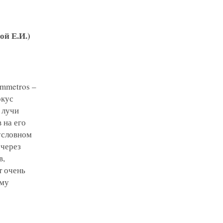
ой Е.И.)
Emmetros –
окус
 лучи
 на его
 условном
 через
в,
т очень
ому