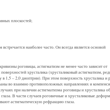
лавных плоскостей;
 встречается наиболее часто. Он всегда является основой
ривизны роговицы, астигматизм не менее часто зависит от
 поверхностей хрусталика (хрусталиковый астигматизм, ред
 1,5 – 2,0 диоптрии). При этом поверхность хрусталика и 
ваны во взаимно противоположных направлениях и компенс
случаях при наличии астигматизма роговицы и хрусталика о
 глаза. В части случаев роговичные и хрусталиковые дефор
вают астигматическую рефракцию глаза.