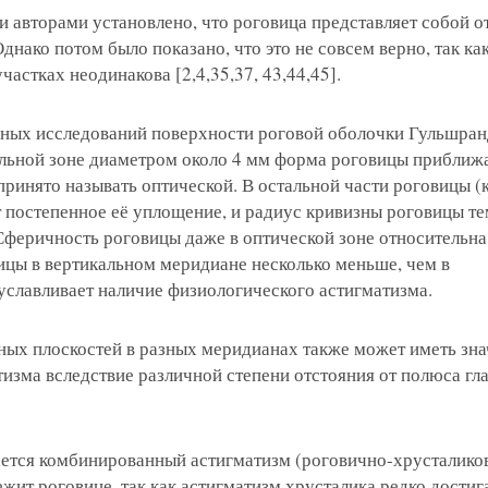
 авторами установлено, что роговица представляет собой о
днако потом было показано, что это не совсем верно, так ка
астках неодинакова [2,4,35,37, 43,44,45].
очных исследований поверхности роговой оболочки Гульшран
альной зоне диаметром около 4 мм форма роговицы приближа
принято называть оптической. В остальной части роговицы (
 постепенное её уплощение, и радиус кривизны роговицы те
Сферичность роговицы даже в оптической зоне относительна
ицы в вертикальном меридиане несколько меньше, чем в
уславливает наличие физиологического астигматизма.
ных плоскостей в разных меридианах также может иметь зна
изма вследствие различной степени отстояния от полюса гл
ается комбинированный астигматизм (роговично-хрусталиков
жит роговице, так как астигматизм хрусталика редко достиг