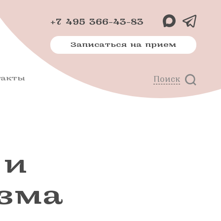
+7 495 366-43-83
Записаться на прием
такты
Поиск
х
м
 и
зма