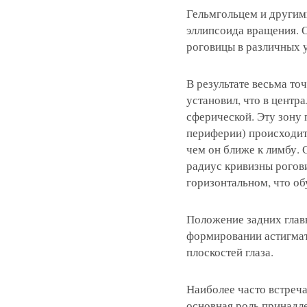
Гельмгольцем и другими
эллипсоида вращения. О
роговицы в различных уч
В результате весьма т
установил, что в центр
сферической. Эту зону 
периферии) происходит
чем он ближе к лимбу. 
радиус кривизны рогов
горизонтальном, что об
Положение задних глав
формировании астигмат
плоскостей глаза.
Наиболее часто встреч
основная роль принадле