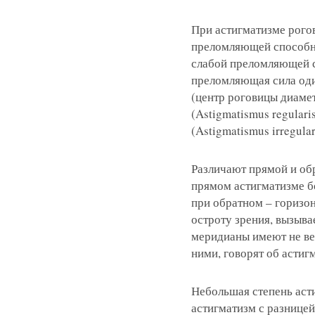
При астигматизме рого
преломляющей способно
Записатьс
слабой преломляющей с
преломляющая сила оди
Заказать 
(центр роговицы диамет
(Astigmatismus regular
Связаться
Оставить
Подать об
(Astigmatismus irregular
Различают прямой и обр
прямом астигматизме б
при обратном – горизо
остроту зрения, вызыва
меридианы имеют не ве
ними, говорят об астиг
Небольшая степень аст
астигматизм с разницей 
Нажимая на кнопку «Отправить»,