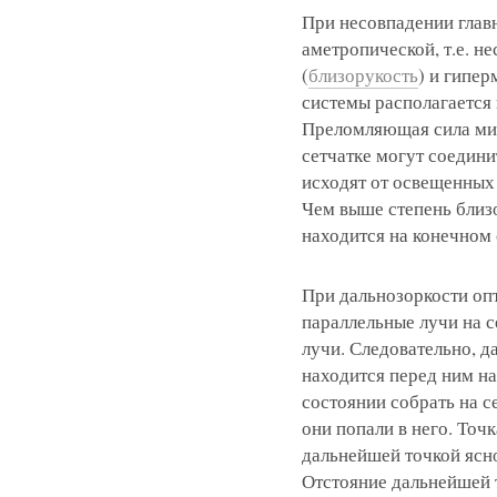
При несовпадении главн
аметропической, т.е. н
(
близорукость
) и гипер
системы располагается 
Преломляющая сила мио
сетчатке могут соедини
исходят от освещенных
Чем выше степень близо
находится на конечном 
При дальнозоркости опт
параллельные лучи на с
лучи. Следовательно, д
находится перед ним на
состоянии собрать на с
они попали в него. Точк
дальнейшей точкой ясно
Отстояние дальнейшей т