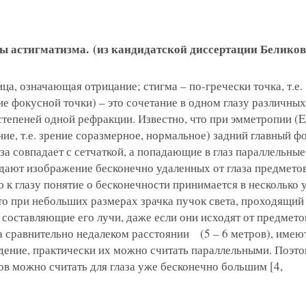
ды астигматизма.
(из кандидатской диссертации Беликов
ица, означающая отрицание; стигма – по-гречески точка, т.е.
ие фокусной точки) – это сочетание в одном глазу различных
степеней одной рефракции. Известно, что при эмметропии (
ние, т.е. зрение соразмерное, нормальное) задний главный ф
за совпадает с сетчаткой, а попадающие в глаз параллельные
дают изображение бесконечно удаленных от глаза предметов
 к глазу понятие о бесконечности принимается в несколько
что при небольших размерах зрачка пучок света, проходящий
то составляющие его лучи, даже если они исходят от предмето
а сравнительно недалеком расстоянии (5 – 6 метров), имею
дение, практически их можно считать параллельными. Поэт
ров можно считать для глаза уже бесконечно большим [4,