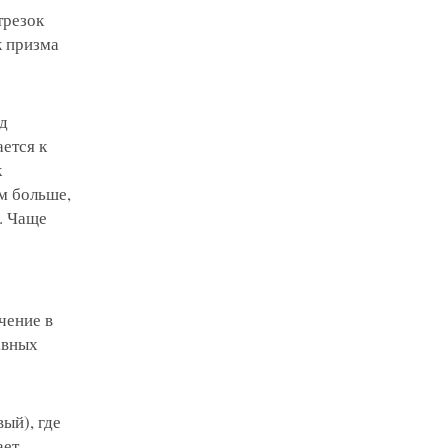
трезок
к призма
д
ется к
к
м больше,
. Чаще
чение в
авных
ый), где
ает