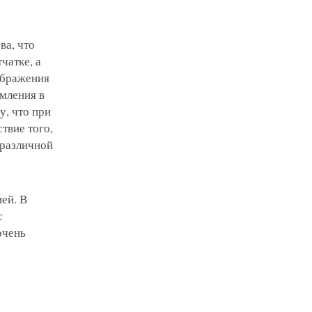
ва, что
чатке, а
зображения
омления в
у, что при
твие того,
 различной
ей. В
с
очень