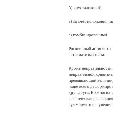
б) хрусталиковый;
в) за счёт положения г
г) комбинированный.
Роговичный астигматизм
астигматизма глаза.
Кроме неправильности к
неправильной кривизны
превышающий величину в
чаще всего деформиро
друг друга. Во многих 
сферическая рефракция
суммируются и увеличи