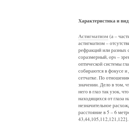
Характеристика и ви
Астигматизм
(а – част
астигматизм – отсутств
рефракций или разных 
соразмерный, ops – зре
оптической системы гла
собираются в фокусе и 
сетчатке. По отношению
значении. Дело в том, 
него в глаз так узок, ч
находящихся от глаза н
незначительное расхож
расстояние в 5 – 6 мет
43,44,105,112,121,122].