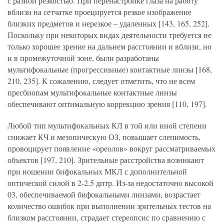
с разной резкостью. При перенастройке глаза на работу
вблизи на сетчатке проецируется резкое изображение
близких предметов и нерезкое – удаленных [143, 165, 252].
Поскольку при некоторых видах деятельности требуется не
только хорошее зрение на дальнем расстоянии и вблизи, но
и в промежуточной зоне, были разработаны
мультифокальные (прогрессивные) контактные линзы [168,
210, 235]. К сожалению, следует отметить, что не всем
пресбиопам мультифокальные контактные линзы
обеспечивают оптимальную коррекцию зрения [110, 197].
Любой тип мультифокальных КЛ в той или иной степени
снижает КЧ и мезопическую ОЗ, повышает слепимость,
провоцирует появление «ореолов» вокруг рассматриваемых
объектов [197, 210]. Зрительные расстройства возникают
при ношении бифокальных МКЛ с дополнительной
оптической силой в 2-2.5 дптр. Из-за недостаточно высокой
03, обеспечиваемой бифокальными линзами, возрастает
количество ошибок при выполнении зрительных тестов на
близком расстоянии, страдает стереопсис по сравнению с