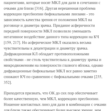
пациентами, которые носят МКЛ для дали в сочетании с
очками для близи [316]. Другая нерешенная проблема
коррекции пресбиопии бифокальными линзами - это
зависимость качества зрения от положения МКЛ на
роговице и диаметра зрачка. Придание асферичности
передней поверхности МКЛ позволило уменьшить
негативное воздействие данного типа коррекции на КЧ
[159, 217]. Но асферические МКЛ оказались весьма
чувствительны к децентрации и диаметру зрачка.
Дифракционная КЛ обладает противоположными
свойствами - не столь чувствительна к диаметру зрачка и
микродвижениям на поверхности глазного яблока, однако
дифракционные бифокальные МКЛ все равно заметно
снижают КЧ по сравнению с бифокальными очками [235,
352].
Приходится признать, что ОК до сих пор обеспечивает
более качественную, чем МКЛ, коррекцию пресбиопии.
Ношение контактных линз для дали в комбинации с очками
для близи также обеспечивает более высокое зрение, чем