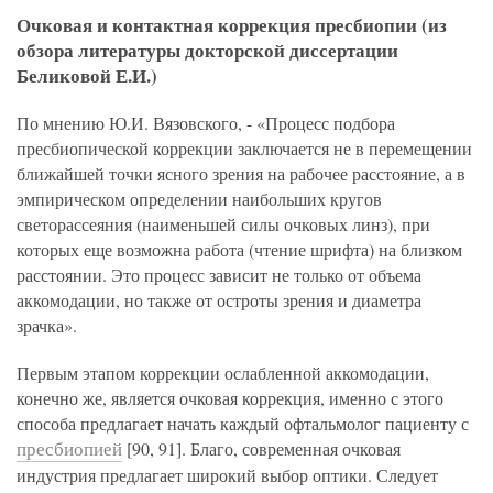
политикой конфиденциальности
на обработку
персональных данных
13.03.2006 №38-ФЗ на условиях и для целей, определенных
Я соглашаюсь на получение рассылки в соответствии с ФЗ от
Очковая и контактная коррекция пресбиопии (из
Яндекс
Google
2GIS
Zoon
Я соглашаюсь на получение рассылки в соответствии с ФЗ от
политикой конфиденциальности
13.03.2006 №38-ФЗ на условиях и для целей, определенных
13.03.2006 №38-ФЗ на условиях и для целей, определенных
обзора литературы докторской диссертации
Нажимая на кнопку «Отправить», вы даете согласие
политикой конфиденциальности
политикой конфиденциальности
на обработку
персональных данных
Отправить
Беликовой Е.И.)
Yell
ПроДокторов
Я соглашаюсь на получение рассылки в соответствии с ФЗ от
Записаться
13.03.2006 №38-ФЗ на условиях и для целей, определенных
Отправить
По мнению Ю.И. Вязовского, - «Процесс подбора
политикой конфиденциальности
Записаться
пресбиопической коррекции заключается не в перемещении
ближайшей точки ясного зрения на рабочее расстояние, а в
Отправить
эмпирическом определении наибольших кругов
Консультация и прием у профессора
светорассеяния (наименьшей силы очковых линз), при
Беликовой Е.И.
которых еще возможна работа (чтение шрифта) на близком
+7 991 098-78-29
расстоянии. Это процесс зависит не только от объема
аккомодации, но также от остроты зрения и диаметра
Елена, персональный менеджер
зрачка».
Первым этапом коррекции ослабленной аккомодации,
конечно же, является очковая коррекция, именно с этого
способа предлагает начать каждый офтальмолог пациенту с
пресбиопией
[90, 91]. Благо, современная очковая
индустрия предлагает широкий выбор оптики. Следует