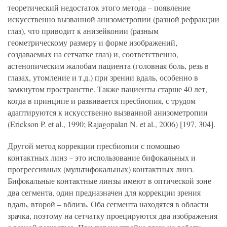
теоретический недостаток этого метода – появление
искусственно вызванной анизометропии (разной рефракции
глаз), что приводит к анизейконии (разным
геометрическому размеру и форме изображений,
создаваемых на сетчатке глаз) и, соответственно,
астенопическим жалобам пациента (головная боль, резь в
глазах, утомление и т.д.) при зрении вдаль, особенно в
замкнутом пространстве. Также пациенты старше 40 лет,
когда в принципе и развивается пресбиопия, с трудом
адаптируются к искусственно вызванной анизометропии
(Erickson P. et al., 1990; Rajagopalan N. et al., 2006) [197, 304].
Другой метод коррекции пресбиопии с помощью
контактных линз – это использование бифокальных и
прогрессивных (мультифокальных) контактных линз.
Бифокальные контактные линзы имеют в оптической зоне
два сегмента, один предназначен для коррекции зрения
вдаль, второй – вблизь. Оба сегмента находятся в области
зрачка, поэтому на сетчатку проецируются два изображения