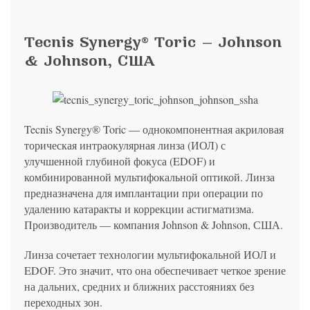
политикой конфиденциальности
на обработку
персональных данных
13.03.2006 №38-ФЗ на условиях и для целей, определенных
Я соглашаюсь на получение рассылки в соответствии с ФЗ от
Яндекс
Google
2GIS
Zoon
Я соглашаюсь на получение рассылки в соответствии с ФЗ от
политикой конфиденциальности
13.03.2006 №38-ФЗ на условиях и для целей, определенных
13.03.2006 №38-ФЗ на условиях и для целей, определенных
Нажимая на кнопку «Отправить», вы даете согласие
политикой конфиденциальности
Tecnis Synergy® Toric — Johnson
политикой конфиденциальности
на обработку
персональных данных
Отправить
Yell
ПроДокторов
Я соглашаюсь на получение рассылки в соответствии с ФЗ от
& Johnson, США
Записаться
13.03.2006 №38-ФЗ на условиях и для целей, определенных
Отправить
политикой конфиденциальности
Записаться
Отправить
Tecnis Synergy® Toric — однокомпонентная акриловая
Консультация и прием у профессора
торическая интраокулярная линза (ИОЛ) с
Беликовой Е.И.
улучшенной глубиной фокуса (EDOF) и
+7 991 098-78-29
комбинированной мультифокальной оптикой. Линза
Елена, персональный менеджер
предназначена для имплантации при операции по
удалению катаракты и коррекции астигматизма.
Производитель — компания Johnson & Johnson, США.
Линза сочетает технологии мультифокальной ИОЛ и
EDOF. Это значит, что она обеспечивает четкое зрение
на дальних, средних и ближних расстояниях без
переходных зон.