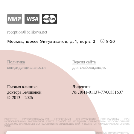
reception@belikova.net
Москва, шоссе Энтузиастов, д. 1, корп. 2
8-20
Политика
Версия сайта
конфиденциальности
для слабовидящих
Глазная клиника
Лицензия
доктора Беликовой
№ Л041-01137-77/00331607
© 2013—2026
ИМЕЮТСЯ ПРОТИВОПОКАЗАНИЯ, НЕОБХОДИМА КОНСУЛЬТАЦИЯ СПЕЦИАЛИСТА. ПРИ
ИСПОЛЬЗОВАНИИ МАТЕРИАЛОВ САЙТА ССЫЛКА НА ИСТОЧНИК ОБЯЗАТЕЛЬНА. ИСПОЛЬЗОВАНИЕ
ЛЮБЫХ МАТЕРИАЛОВ БЕЗ СОГЛАСОВАНИЯ С ВЛАДЕЛЬЦЕМ САЙТА ЯВЛЯЕТСЯ НАРУШЕНИЕМ АВТОРСКИХ
ПРАВ.
ЦЕНЫ, РАЗМЕЩЕННЫЕ НА САЙТЕ, НЕ ЯВЛЯЮТСЯ ПУБЛИЧНОЙ ОФЕРТОЙ. С ПОЛНЫМ ПРЕЙСКУРАНТОМ