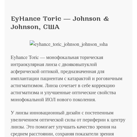
политикой конфиденциальности
на обработку
персональных данных
13.03.2006 №38-ФЗ на условиях и для целей, определенных
Я соглашаюсь на получение рассылки в соответствии с ФЗ от
Яндекс
Google
2GIS
Zoon
Я соглашаюсь на получение рассылки в соответствии с ФЗ от
политикой конфиденциальности
13.03.2006 №38-ФЗ на условиях и для целей, определенных
13.03.2006 №38-ФЗ на условиях и для целей, определенных
Нажимая на кнопку «Отправить», вы даете согласие
политикой конфиденциальности
EyHance Toric ― Johnson &
политикой конфиденциальности
на обработку
персональных данных
Отправить
Yell
ПроДокторов
Я соглашаюсь на получение рассылки в соответствии с ФЗ от
Johnson, США
Записаться
13.03.2006 №38-ФЗ на условиях и для целей, определенных
Отправить
политикой конфиденциальности
Записаться
Отправить
Eyhance Toric — монофокальная торическая
Консультация и прием у профессора
интраокулярная линза с двояковыпуклой
Беликовой Е.И.
асферической оптикой, предназначенная для
+7 991 098-78-29
имплантации пациентам с катарактой и роговичным
Елена, персональный менеджер
астигматизмом. Линза сочетает в себе коррекцию
астигматизма и улучшенные оптические свойства
монофокальной ИОЛ нового поколения.
У линзы инновационный дизайн с постепенным
увеличением оптической силы от периферии к центру
линзы. Это помогает улучшать качество зрения на
среднем расстоянии, сохраняя показатели зрения