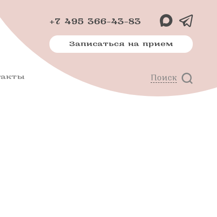
+7 495 366-43-83
Записаться на прием
такты
Поиск
х
м