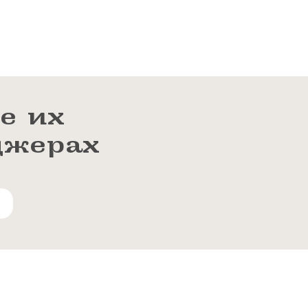
е их
джерах