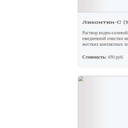
Ликонтин-С (1
Записатьс
Раствор водно-солевой
ежедневной очистки м
Заказать 
жестких контактных ли
Стоимость:
Связаться
Оставить
450 руб.
Подать об