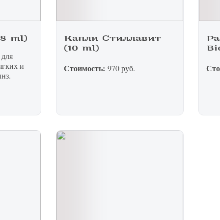
8 ml)
Капли Стиллавит
Ра
я на прием в
(10 ml)
Bi
 для
ягких и
Стоимость:
Сто
линзы по реце
970 руб.
нз.
 с сотрудник
 отзыв
ращение или 