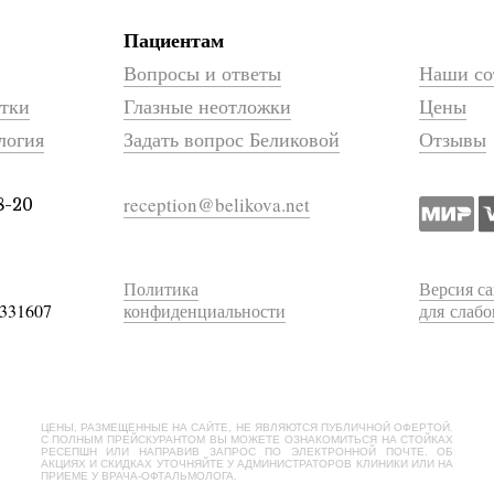
Пациентам
Вопросы и ответы
Наши со
атки
Глазные неотложки
Цены
логия
Задать вопрос Беликовой
Отзывы
reception@belikova.net
8-20
Политика
Версия са
331607
конфиденциальности
для слаб
ЦЕНЫ, РАЗМЕЩЕННЫЕ НА САЙТЕ, НЕ ЯВЛЯЮТСЯ ПУБЛИЧНОЙ ОФЕРТОЙ.
С ПОЛНЫМ ПРЕЙСКУРАНТОМ ВЫ МОЖЕТЕ ОЗНАКОМИТЬСЯ НА СТОЙКАХ
РЕСЕПШН ИЛИ НАПРАВИВ ЗАПРОС ПО ЭЛЕКТРОННОЙ ПОЧТЕ. ОБ
АКЦИЯХ И СКИДКАХ УТОЧНЯЙТЕ У АДМИНИСТРАТОРОВ КЛИНИКИ ИЛИ НА
ПРИЕМЕ У ВРАЧА-ОФТАЛЬМОЛОГА.