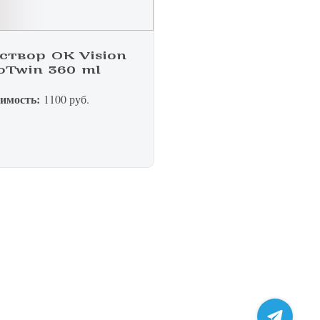
створ OK Vision
 клинику
oTwin 360 ml
имость:
пту
1100 руб.
ом
жалобу