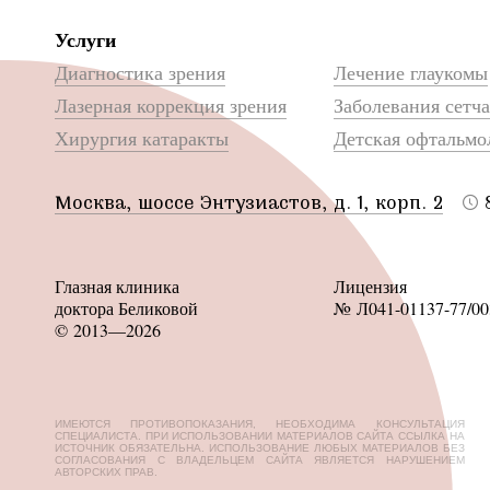
Услуги
Диагностика зрения
Лечение глаукомы
Лазерная коррекция зрения
Заболевания сетч
Хирургия катаракты
Детская офтальмо
Москва, шоссе Энтузиастов, д. 1, корп. 2
Глазная клиника
Лицензия
доктора Беликовой
№ Л041-01137-77/00
© 2013—2026
ИМЕЮТСЯ ПРОТИВОПОКАЗАНИЯ, НЕОБХОДИМА КОНСУЛЬТАЦИЯ
СПЕЦИАЛИСТА. ПРИ ИСПОЛЬЗОВАНИИ МАТЕРИАЛОВ САЙТА ССЫЛКА НА
ИСТОЧНИК ОБЯЗАТЕЛЬНА. ИСПОЛЬЗОВАНИЕ ЛЮБЫХ МАТЕРИАЛОВ БЕЗ
СОГЛАСОВАНИЯ С ВЛАДЕЛЬЦЕМ САЙТА ЯВЛЯЕТСЯ НАРУШЕНИЕМ
АВТОРСКИХ ПРАВ.