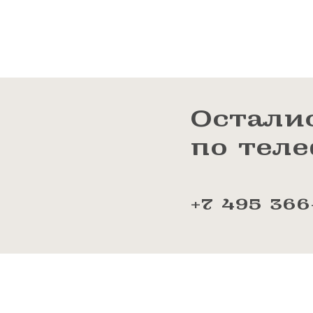
Остали
по тел
+7 495 366