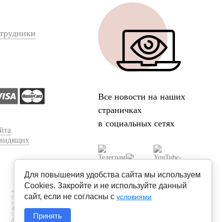
трудники
Все новости на наших
страничках
в социальных сетях
йта
овидящих
Для повышения удобства сайта мы используем
Cookies. Закройте и не используйте данный
*СУБЪЕКТ ПДН УСТАНОВИЛ ЗАПРЕТ НА ПЕРЕДАЧУ (КРОМЕ
сайт, если не согласны с
условиями
ПРЕДОСТАВЛЕНИЯ ДОСТУПА) ЕГО ПДН ОПЕРАТОРОМ
НЕОГРАНИЧЕННОМУ КРУГУ ЛИЦ, А ТАКЖЕ ЗАПРЕТЫ НА ОБРАБОТКУ
(КРОМЕ ПОЛУЧЕНИЯ ДОСТУПА) ИХ НЕОГРАНИЧЕННЫМ КРУГОМ ЛИЦ
СОГЛАСНО СТ. 10.1 ФЕДЕРАЛЬНОГО ЗАКОНА «О ПЕРСОНАЛЬНЫХ
Принять
ДАННЫХ» ОТ 27.07.2006 N152-ФЗ