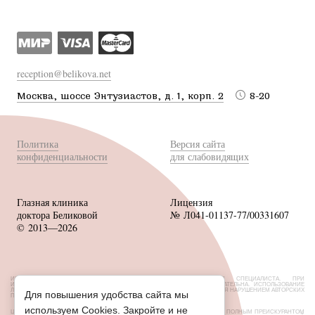
reception@belikova.net
Москва, шоссе Энтузиастов, д. 1, корп. 2
8-20
Политика
Версия сайта
конфиденциальности
для слабовидящих
Глазная клиника
Лицензия
доктора Беликовой
№ Л041-01137-77/00331607
© 2013—2026
ИМЕЮТСЯ ПРОТИВОПОКАЗАНИЯ, НЕОБХОДИМА КОНСУЛЬТАЦИЯ СПЕЦИАЛИСТА. ПРИ
ИСПОЛЬЗОВАНИИ МАТЕРИАЛОВ САЙТА ССЫЛКА НА ИСТОЧНИК ОБЯЗАТЕЛЬНА. ИСПОЛЬЗОВАНИЕ
ЛЮБЫХ МАТЕРИАЛОВ БЕЗ СОГЛАСОВАНИЯ С ВЛАДЕЛЬЦЕМ САЙТА ЯВЛЯЕТСЯ НАРУШЕНИЕМ АВТОРСКИХ
Для повышения удобства сайта мы
ПРАВ.
используем Cookies. Закройте и не
ЦЕНЫ, РАЗМЕЩЕННЫЕ НА САЙТЕ, НЕ ЯВЛЯЮТСЯ ПУБЛИЧНОЙ ОФЕРТОЙ. С ПОЛНЫМ ПРЕЙСКУРАНТОМ