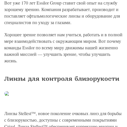
политикой конфиденциальности
на обработку
персональных данных
Вот уже 170 лет Essilor Group ставит свой опыт на службу
13.03.2006 №38-ФЗ на условиях и для целей, определенных
Я соглашаюсь на получение рассылки в соответствии с ФЗ от
Яндекс
Google
2GIS
Zoon
Я соглашаюсь на получение рассылки в соответствии с ФЗ от
политикой конфиденциальности
хорошему зрению. Компания разрабатывает, производит и
13.03.2006 №38-ФЗ на условиях и для целей, определенных
13.03.2006 №38-ФЗ на условиях и для целей, определенных
Нажимая на кнопку «Отправить», вы даете согласие
политикой конфиденциальности
поставляет офтальмологические линзы и оборудование для
политикой конфиденциальности
на обработку
персональных данных
Отправить
Yell
ПроДокторов
специалистов по уходу за глазами.
Я соглашаюсь на получение рассылки в соответствии с ФЗ от
Записаться
13.03.2006 №38-ФЗ на условиях и для целей, определенных
Отправить
политикой конфиденциальности
Записаться
Хорошее зрение позволяет нам учиться, работать и в полной
мере взаимодействовать с окружающим миром. Вот почему
команды Essilor по всему миру движимы нашей жизненно
Отправить
важной миссией ― улучшить зрение, чтобы улучшить
Консультация и прием у профессора
жизнь.
Беликовой Е.И.
+7 991 098-78-29
Елена, персональный менеджер
Линзы для контроля близорукости
Линзы Stellest™, новое поколение очковых линз для борьбы
с близорукостью, доступны с современными покрытиями
Crizal. Линза Stellest™ обеспечивает коррекцию миопии и