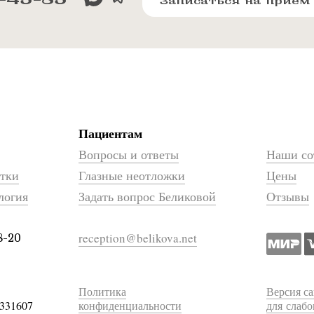
Записаться на прием
Пациентам
Вопросы и ответы
Наши со
атки
Глазные неотложки
Цены
логия
Задать вопрос Беликовой
Отзывы
reception@belikova.net
8-20
Политика
Версия са
331607
конфиденциальности
для слаб