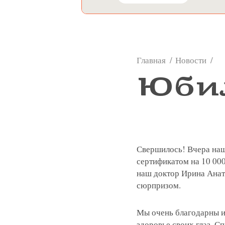
Главная
Новости
👓
Юби
Свершилось! Вчера наш
сертификатом на 10 000
наш доктор Ирина Анат
сюрпризом.
Записатьс
Мы очень благодарны и
здоровье своих глаз. С