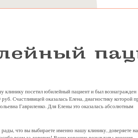
лейный пац
у клинику посетил юбилейный пациент и был вознагражден
 руб. Счастливицей оказалась Елена, диагностику которой 
ольевна Гавриленко. Для Елены это оказалась абсолютным
я на прием в
 рады, что вы выбираете именно нашу клинику, доверяете н
пасибо всем за доверие! Ваши хорошие результаты лечения