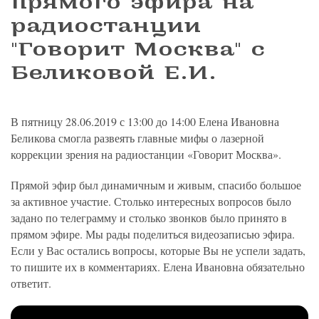
прямого эфира на
политикой конфиденциальности
на обработку
персональных данных
13.03.2006 №38-ФЗ на условиях и для целей, определенных
Я соглашаюсь на получение рассылки в соответствии с ФЗ от
Яндекс
Google
2GIS
Zoon
Я соглашаюсь на получение рассылки в соответствии с ФЗ от
политикой конфиденциальности
радиостанции
13.03.2006 №38-ФЗ на условиях и для целей, определенных
13.03.2006 №38-ФЗ на условиях и для целей, определенных
Нажимая на кнопку «Отправить», вы даете согласие
политикой конфиденциальности
политикой конфиденциальности
на обработку
персональных данных
Отправить
"Говорит Москва" с
Yell
ПроДокторов
Я соглашаюсь на получение рассылки в соответствии с ФЗ от
Записаться
Беликовой Е.И.
13.03.2006 №38-ФЗ на условиях и для целей, определенных
Отправить
политикой конфиденциальности
Записаться
В пятницу 28.06.2019 с 13:00 до 14:00 Елена Ивановна
Отправить
Беликова смогла развеять главные мифы о лазерной
Консультация и прием у профессора
коррекции зрения на радиостанции «Говорит Москва».
Беликовой Е.И.
+7 991 098-78-29
Прямой эфир был динамичным и живым, спасибо большое
Елена, персональный менеджер
за активное участие. Столько интересных вопросов было
задано по телеграмму и столько звонков было принято в
прямом эфире. Мы рады поделиться видеозаписью эфира.
Если у Вас остались вопросы, которые Вы не успели задать,
то пишите их в комментариях. Елена Ивановна обязательно
ответит.