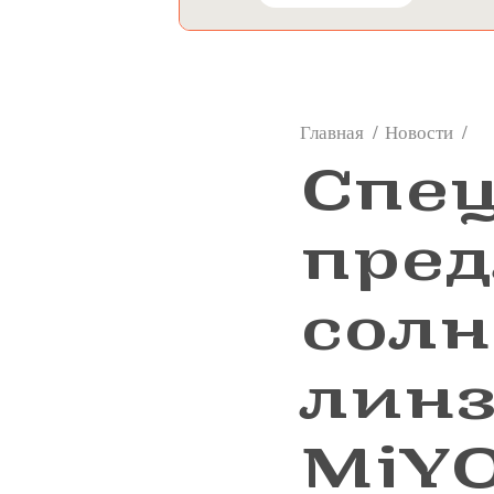
Главная
Новости
👓
Спе
пред
сол
линз
MiY