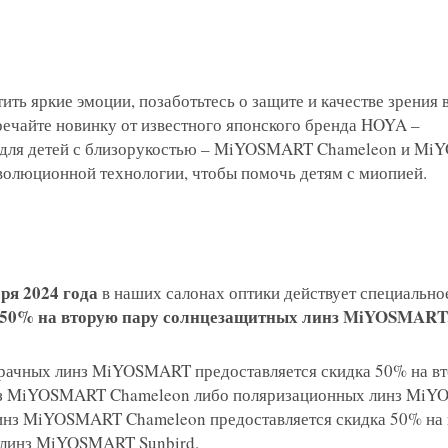
ить яркие эмоции, позаботьтесь о защите и качестве зрения
речайте новинку от известного японского бренда HOYA –
 для детей с близорукостью – MiYOSMART Chameleon и M
еволюционной технологии, чтобы помочь детям с миопией.
бря 2024
года
в наших салонах оптики действует специально
 50% на вторую пару солнцезащитных линз MiYOSMART
я на прием в
зрачных линз MiYOSMART предоставляется скидка 50% на в
линзы по реце
нз MiYOSMART Chameleon либо поляризационных линз Mi
линз MiYOSMART Chameleon предоставляется скидка 50% на
 линз MiYOSMART Sunbird.