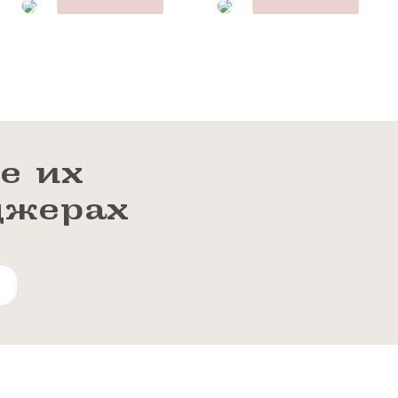
е их
джерах