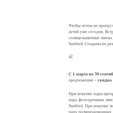
Чтобы летом не пропуст
детей уже сегодня. Вст
солнцезащитные линзы
Sunbird. Созданы по р
С 1 марта по 30 сентя
скидка
предложение –
Записатьс
При покупке пары про
Заказать 
пару фотохромных ли
Sunbird. При покупке 
пару поляризационных