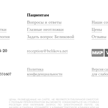
Пациентам
Вопросы и ответы
Наши со
атки
Глазные неотложки
Цены
логия
Задать вопрос Беликовой
Отзывы
reception@belikova.net
8-20
Политика
Версия са
331607
конфиденциальности
для слаб
ЦЕНЫ, РАЗМЕЩЕННЫЕ НА САЙТЕ, НЕ ЯВЛЯЮТСЯ ПУБЛИЧНОЙ ОФЕРТОЙ.
С ПОЛНЫМ ПРЕЙСКУРАНТОМ ВЫ МОЖЕТЕ ОЗНАКОМИТЬСЯ НА СТОЙКАХ
РЕСЕПШН ИЛИ НАПРАВИВ ЗАПРОС ПО ЭЛЕКТРОННОЙ ПОЧТЕ. ОБ
АКЦИЯХ И СКИДКАХ УТОЧНЯЙТЕ У АДМИНИСТРАТОРОВ КЛИНИКИ ИЛИ НА