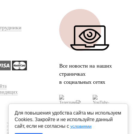
трудники
Все новости на наших
страничках
в социальных сетях
йта
овидящих
Для повышения удобства сайта мы используем
Cookies. Закройте и не используйте данный
*СУБЪЕКТ ПДН УСТАНОВИЛ ЗАПРЕТ НА ПЕРЕДАЧУ (КРОМЕ
сайт, если не согласны с
условиями
ПРЕДОСТАВЛЕНИЯ ДОСТУПА) ЕГО ПДН ОПЕРАТОРОМ
НЕОГРАНИЧЕННОМУ КРУГУ ЛИЦ, А ТАКЖЕ ЗАПРЕТЫ НА ОБРАБОТКУ
(КРОМЕ ПОЛУЧЕНИЯ ДОСТУПА) ИХ НЕОГРАНИЧЕННЫМ КРУГОМ ЛИЦ