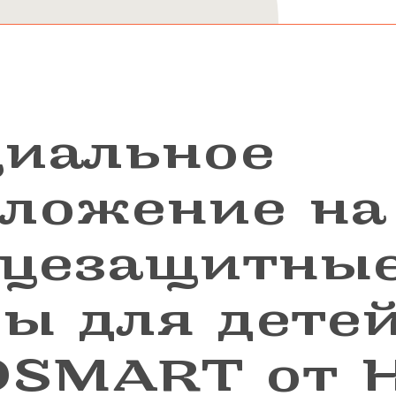
циальное
ложение на
нцезащитны
ы для дете
OSMART от 