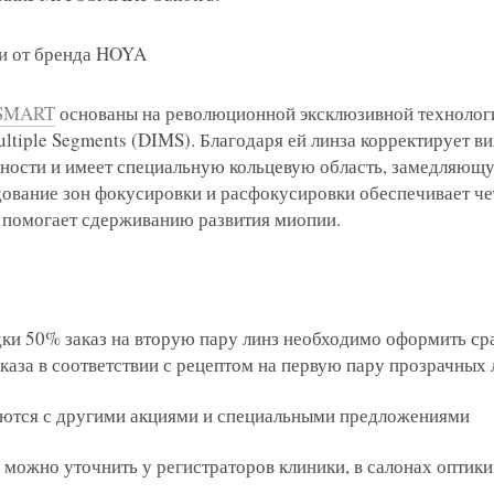
 с сотрудник
 отзыв
ращение или 
и от бренда HOYA
SMART
основаны на революционной эксклюзивной технолог
ultiple Segments (DIMS). Благодаря ей линза корректирует в
хности и имеет специальную кольцевую область, замедляющ
дование зон фокусировки и расфокусировки обеспечивает че
 помогает сдерживанию развития миопии.
 вы даете согласие на обработку
персональных дан
лки в соответствии с ФЗ от 13.03.2006 №38-ФЗ на 
ки 50% заказ на вторую пару линз необходимо оформить ср
oogle
2GIS
Zoon
Yell
аказа в соответствии с рецептом на первую пару прозрачных 
 вы даете согласие на обработку
персональных дан
 вы даете согласие на обработку
 вы даете согласие на обработку
персональных дан
персональных дан
ются с другими акциями и специальными предложениями
лки в соответствии с ФЗ от 13.03.2006 №38-ФЗ на 
лки в соответствии с ФЗ от 13.03.2006 №38-ФЗ на 
лки в соответствии с ФЗ от 13.03.2006 №38-ФЗ на 
Записаться
 вы даете согласие на обработку
персональных дан
можно уточнить у регистраторов клиники, в салонах оптики
oogle
2GIS
Zoon
Yell