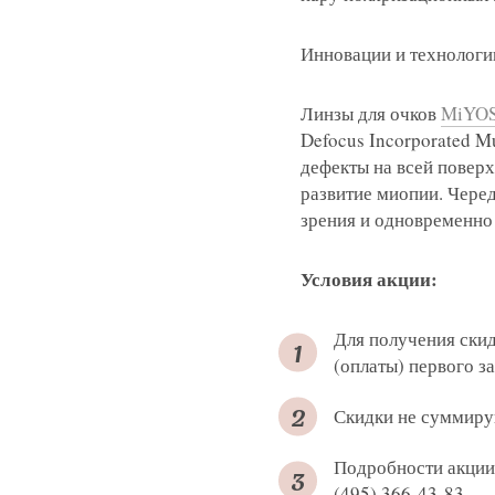
Связаться
Оставить
Подать об
Инновации и технологи
Линзы для очков
MiYO
Defocus Incorporated M
дефекты на всей повер
развитие миопии. Чере
зрения и одновременно
Нажимая на кнопку «Отправить»,
Условия акции:
Я соглашаюсь на получение рассы
политикой конфиденциальности
Яндекс
Для получения скид
G
(оплаты) первого з
Нажимая на кнопку «Отправить»,
Нажимая на кнопку «Отправить»,
Нажимая на кнопку «Отправить»,
Скидки не суммиру
Я соглашаюсь на получение рассы
Я соглашаюсь на получение рассы
Я соглашаюсь на получение рассы
политикой конфиденциальности
политикой конфиденциальности
политикой конфиденциальности
Нажимая на кнопку «Отправить»,
Подробности акции 
Яндекс
G
(495) 366-43-83