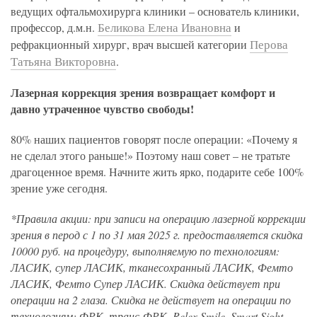
ведущих офтальмохирурга клиники – основатель клиники,
Беликова Елена Ивановна
профессор, д.м.н.
и
Перова
рефракционный хирург, врач высшей категории
Татьяна Викторовна
.
Лазерная коррекция зрения возвращает комфорт и
давно утраченное чувство свободы!
80% наших пациентов говорят после операции: «Почему я
не сделал этого раньше!» Поэтому наш совет – не тратьте
драгоценное время. Начните жить ярко, подарите себе 100%
зрение уже сегодня.
*Правила акции: при записи на операцию лазерной коррекции
зрения в перод с 1 по 31 мая 2025 г. предоставляется скидка
10000 руб. на процедуру, выполняемую по технологиям:
ЛАСИК, супер ЛАСИК, тканесохранный ЛАСИК, Фемто
ЛАСИК, Фемто Супер ЛАСИК. Скидка действует при
операции на 2 глаза. Скидка не действует на операции по
технологиям: ФРК, транс-ФРК. Relex Smile, Smart Sight.