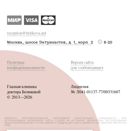
reception@belikova.net
Москва, шоссе Энтузиастов, д. 1, корп. 2
8-20
Политика
Версия сайта
конфиденциальности
для слабовидящих
Глазная клиника
Лицензия
доктора Беликовой
№ Л041-01137-77/00331607
© 2013—2026
ИМЕЮТСЯ ПРОТИВОПОКАЗАНИЯ, НЕОБХОДИМА КОНСУЛЬТАЦИЯ СПЕЦИАЛИСТА. ПРИ
ИСПОЛЬЗОВАНИИ МАТЕРИАЛОВ САЙТА ССЫЛКА НА ИСТОЧНИК ОБЯЗАТЕЛЬНА. ИСПОЛЬЗОВАНИЕ
ЛЮБЫХ МАТЕРИАЛОВ БЕЗ СОГЛАСОВАНИЯ С ВЛАДЕЛЬЦЕМ САЙТА ЯВЛЯЕТСЯ НАРУШЕНИЕМ АВТОРСКИХ
ПРАВ.