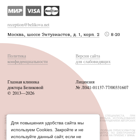
reception@belikova.net
Москва, шоссе Энтузиастов, д. 1, корп. 2
8-20
Политика
Версия сайта
конфиденциальности
для слабовидящих
Глазная клиника
Лицензия
доктора Беликовой
№ Л041-01137-77/00331607
© 2013—2026
ИМЕЮТСЯ ПРОТИВОПОКАЗАНИЯ, НЕОБХОДИМА КОНСУЛЬТАЦИЯ СПЕЦИАЛИСТА. ПРИ
ИСПОЛЬЗОВАНИИ МАТЕРИАЛОВ САЙТА ССЫЛКА НА ИСТОЧНИК ОБЯЗАТЕЛЬНА. ИСПОЛЬЗОВАНИЕ
ЛЮБЫХ МАТЕРИАЛОВ БЕЗ СОГЛАСОВАНИЯ С ВЛАДЕЛЬЦЕМ САЙТА ЯВЛЯЕТСЯ НАРУШЕНИЕМ АВТОРСКИХ
Для повышения удобства сайта мы
ПРАВ.
используем Cookies. Закройте и не
ЦЕНЫ, РАЗМЕЩЕННЫЕ НА САЙТЕ, НЕ ЯВЛЯЮТСЯ ПУБЛИЧНОЙ ОФЕРТОЙ. С ПОЛНЫМ ПРЕЙСКУРАНТОМ
ВЫ МОЖЕТЕ ОЗНАКОМИТЬСЯ НА СТОЙКАХ РЕСЕПШН ИЛИ НАПРАВИВ ЗАПРОС ПО ЭЛЕКТРОННОЙ
ПОЧТЕ. ОБ АКЦИЯХ И СКИДКАХ УТОЧНЯЙТЕ У АДМИНИСТРАТОРОВ КЛИНИКИ ИЛИ НА ПРИЕМЕ У ВРАЧА-
используйте данный сайт, если не
ОФТАЛЬМОЛОГА.