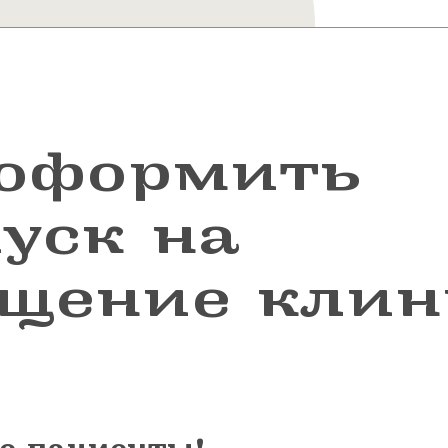
 оформить
уск на
ещение кли