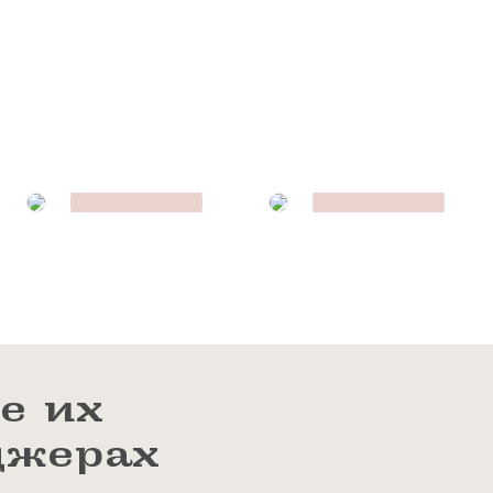
е их
джерах