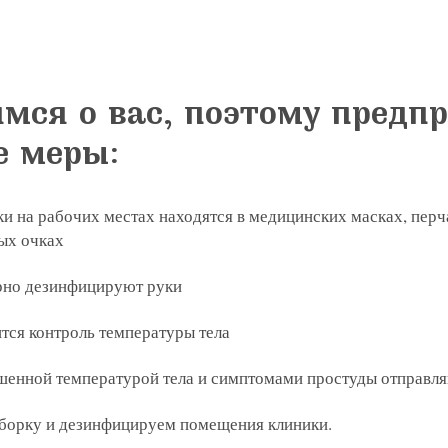
линзы по реце
 с сотрудник
 отзыв
ращение или 
мся о вас, поэтому пред
е меры:
и на рабочих местах находятся в медицинских масках, перча
ых очках
рно дезинфицируют руки
тся контроль температуры тела
 вы даете согласие на обработку
персональных дан
лки в соответствии с ФЗ от 13.03.2006 №38-ФЗ на 
шенной температурой тела и симптомами простуды отправл
oogle
2GIS
Zoon
Yell
уборку и дезинфицируем помещения клиники.
 вы даете согласие на обработку
персональных дан