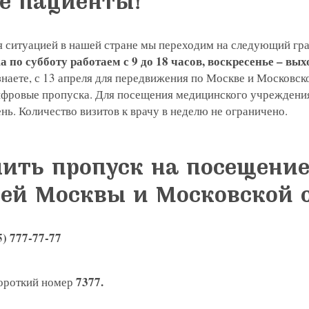
е пациенты!
я ситуацией в нашей стране мы переходим на следующий гр
а по субботу работаем с 9 до 18 часов, воскресенье – вы
 знаете, с 13 апреля для передвижения по Москве и Московск
фровые пропуска. Для посещения медицинского учреждени
нь. Количество визитов к врачу в неделю не ограничено.
ить пропуск на посещени
ей Москвы и Московской 
5) 777-77-77
7377.
короткий номер
я на прием в