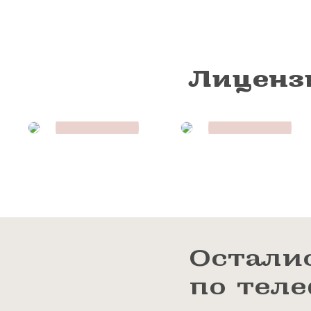
Лиценз
Остали
по тел