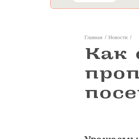
Главная
Новости
👓
Как
проп
пос