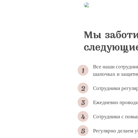
Заказать 
Связаться
Оставить
Подать об
Мы заботи
следующи
Все наши сотрудник
шапочках и защитн
Сотрудники регуля
Ежедневно проводи
Нажимая на кнопку «Отправить»,
Я соглашаюсь на получение рассы
Сотрудники с повы
политикой конфиденциальности
Яндекс
G
Регулярно делаем 
Нажимая на кнопку «Отправить»,