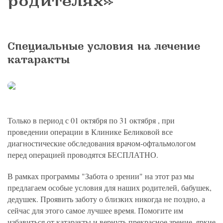
родителях»
политикой конфиденциальности
на обработку
персональных данных
13.03.2006 №38-ФЗ на условиях и для целей, определенных
Я соглашаюсь на получение рассылки в соответствии с ФЗ от
Яндекс
Google
2GIS
Zoon
Я соглашаюсь на получение рассылки в соответствии с ФЗ от
политикой конфиденциальности
13.03.2006 №38-ФЗ на условиях и для целей, определенных
13.03.2006 №38-ФЗ на условиях и для целей, определенных
Нажимая на кнопку «Отправить», вы даете согласие
политикой конфиденциальности
политикой конфиденциальности
на обработку
персональных данных
Отправить
Yell
ПроДокторов
Я соглашаюсь на получение рассылки в соответствии с ФЗ от
Специальные условия на лечение
Записаться
13.03.2006 №38-ФЗ на условиях и для целей, определенных
Отправить
политикой конфиденциальности
катаракты
Записаться
Отправить
Консультация и прием у профессора
Беликовой Е.И.
Только в период с 01 октября по 31 октября , при
+7 991 098-78-29
проведении операции в Клинике Беликовой все
Елена, персональный менеджер
диагностические обследования врачом-офтальмологом
перед операцией проводятся БЕСПЛАТНО.
В рамках программы "Забота о зрении" на этот раз мы
предлагаем особые условия для наших родителей, бабушек,
дедушек. Проявить заботу о близких никогда не поздно, а
сейчас для этого самое лучшее время. Помогите им
избавиться от катаракты и вернуть прекрасное зрение, яркие